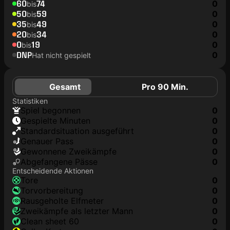
60
74
0
bis
50
59
0
bis
35
49
0
bis
20
34
0
bis
0
19
0
bis
DNP
0
Hat nicht gespielt
Gesamt
Pro 90 Min.
Statistiken
Spiel begonnen
0
Gespielte Minuten
0
Standardsituation ausgeführt
0
genauer Pass
0
Gewonnene Zweikämpfe
0
Abgefangene Pässe
0
Entscheidende Aktionen
Tore
0
Torvorbereitung
0
rausgeholte Elfmeter
0
Zweikämpfe als letzter Mann
0
clean sheet 60
0