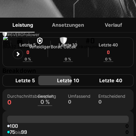
LEANDRO PINTO
Leistung
Ansetzungen
Verlauf
#6
VER
0
Follower
#0
Letzte 5
Letzte 10
Letzte 40
BRA
32 Jahre
Verteidiger
Borac Čačak
Trikotnummer
0
0
0
0 %
0 %
0 %
Breakdown
Letzte 5
Letzte 10
Letzte 40
Durchschnittsbewertung
Gespielt
Umfassend
Entscheidend
0
0 %
0
0
100
0
75
99
0
bis