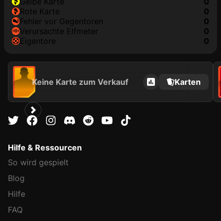
gelbe Karte
0
rote Karte
0
Fehler vor Gegentoren
0
Verursachte Elfmeter
0
Eigentore
0
Keine Karte zum Verkauf
Karten
Hilfe & Ressourcen
So wird gespielt
Blog
Hilfe
FAQ