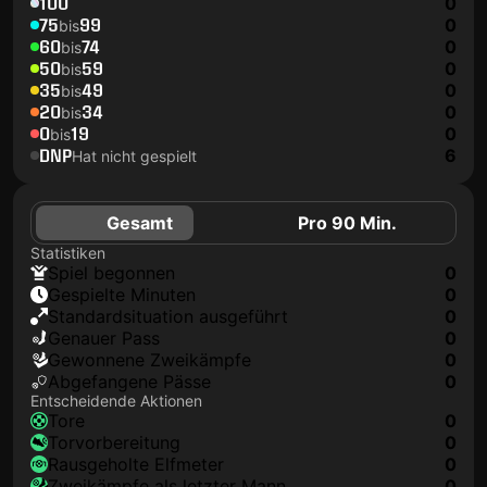
100
0
75
99
0
bis
60
74
0
bis
50
59
0
bis
35
49
0
bis
20
34
0
bis
0
19
0
bis
DNP
6
Hat nicht gespielt
Gesamt
Pro 90 Min.
Statistiken
Spiel begonnen
0
Gespielte Minuten
0
Standardsituation ausgeführt
0
genauer Pass
0
Gewonnene Zweikämpfe
0
Abgefangene Pässe
0
Entscheidende Aktionen
Tore
0
Torvorbereitung
0
rausgeholte Elfmeter
0
Zweikämpfe als letzter Mann
0