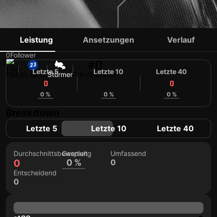
KELIAN BARUTI
Leistung
Ansetzungen
Verlauf
0
Follower
#0
Letzte 5
Letzte 10
Letzte 40
FRA
20 Jahre
Stürmer
Trikotnummer
0
0
0
0 %
0 %
0 %
Breakdown
Letzte 5
Letzte 10
Letzte 40
Durchschnittsbewertung
Gespielt
Umfassend
0
0 %
0
Entscheidend
0