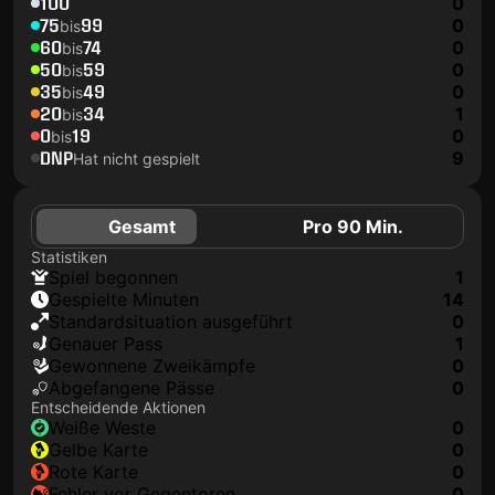
100
0
75
99
0
bis
60
74
0
bis
50
59
0
bis
35
49
0
bis
20
34
1
bis
0
19
0
bis
DNP
9
Hat nicht gespielt
Gesamt
Pro 90 Min.
Statistiken
Spiel begonnen
1
Gespielte Minuten
14
Standardsituation ausgeführt
0
genauer Pass
1
Gewonnene Zweikämpfe
0
Abgefangene Pässe
0
Entscheidende Aktionen
weiße Weste
0
gelbe Karte
0
rote Karte
0
Fehler vor Gegentoren
0