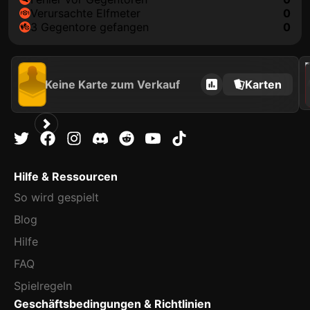
Verursachte Elfmeter
0
3 Gegentore gefangen
0
202
Keine Karte zum Verkauf
Karten
Hilfe & Ressourcen
So wird gespielt
Blog
Hilfe
FAQ
Spielregeln
Geschäftsbedingungen & Richtlinien