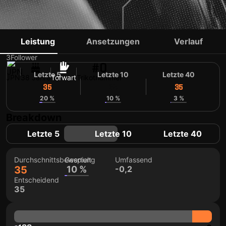
JUNKI KANAYAMA
Leistung
Ansetzungen
Verlauf
3
Follower
#0
Letzte 5
Letzte 10
Letzte 40
JPN
38 Jahre
Torwart
Trikotnummer
35
35
35
20 %
10 %
3 %
Breakdown
Letzte 5
Letzte 10
Letzte 40
Durchschnittsbewertung
Gespielt
Umfassend
35
10 %
-0,2
Entscheidend
35