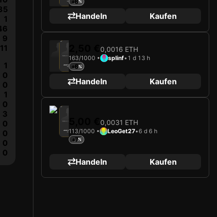
+6
Verteidiger
Limited 285/1000
35
Handeln
Kaufen
1
46
9
2025
Go Ahead Eagles
2,50 €
11
0,0016 ETH
163/1000 •
splinf
•
1 d 13 h
Karte wird geladen …
1
+6
JULIUS DIRKSEN
Verteidiger
Limited 163/1000
0
Handeln
Kaufen
0
1
0
2025
Go Ahead Eagles
3
5,00 €
0,0031 ETH
0
Karte wird geladen …
113/1000 •
LeoGet27
•
6 d 6 h
0
JULIUS DIRKSEN
Verteidiger
Limited 113/1000
+7
0
0
Handeln
Kaufen