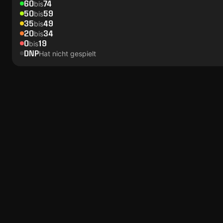
60
74
bis
50
59
bis
35
49
bis
20
34
bis
0
19
bis
DNP
Hat nicht gespielt