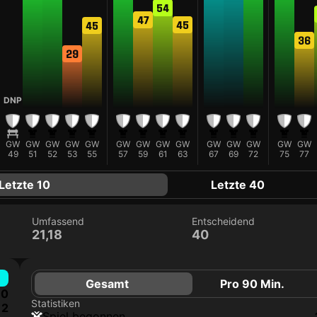
54
47
45
45
36
29
DNP
GW
GW
GW
GW
GW
GW
GW
GW
GW
GW
GW
GW
GW
GW
49
51
52
53
55
57
59
61
63
67
69
72
75
77
Letzte 10
Letzte 40
Umfassend
Entscheidend
21,18
40
Gesamt
Pro 90 Min.
0
Statistiken
2
Spiel begonnen