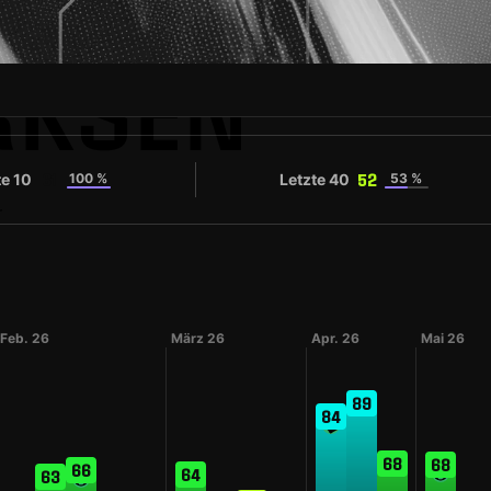
RKSEN
te 10
100 %
Letzte 40
53 %
61
52
r
Feb. 26
März 26
Apr. 26
Mai 26
89
84
68
68
66
64
63