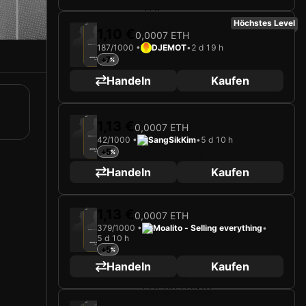
Höchstes Level
2025
Go Ahead Eagles
1,10 €
0,0007 ETH
187/1000 •
DJEMOT
•
2 d 19 h
Karte wird geladen …
+7
JULIUS DIRKSEN
Verteidiger
Limited 187/1000
Handeln
Kaufen
2025
Go Ahead Eagles
1,13 €
0,0007 ETH
42/1000 •
SangSikKim
•
5 d 10 h
Karte wird geladen …
+5
JULIUS DIRKSEN
Verteidiger
Limited 42/1000
Handeln
Kaufen
1,13 €
2025
Go Ahead Eagles
0,0007 ETH
379/1000 •
Moalito - Selling everything
•
Karte wird geladen …
5 d 10 h
JULIUS DIRKSEN
Verteidiger
+5
Limited 379/1000
Handeln
Kaufen
2025
Go Ahead Eagles