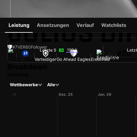
JULIUS DI
Leistung
Ansetzungen
Verlauf
Watchlists
#7
VER
80
Follower
Letzte 5
100 %
Letz
63
#26
NLD
23 Jahre
Verteidiger
Go Ahead Eagles
Eredivisie
Trikotnumme
Breakdown
Leistung
Wettbewerbe
Alle
Nov. 25
Dez. 25
Jan. 26