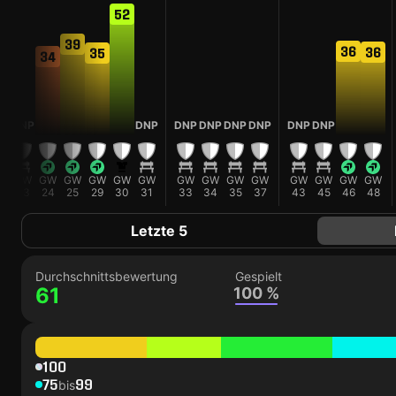
52
39
36
36
35
34
DNP
DNP
DNP
DNP
DNP
DNP
DNP
DNP
GW
GW
GW
GW
GW
GW
GW
GW
GW
GW
GW
GW
GW
GW
23
24
25
29
30
31
33
34
35
37
43
45
46
48
Letzte 5
Durchschnittsbewertung
Gespielt
61
100 %
100
75
99
bis