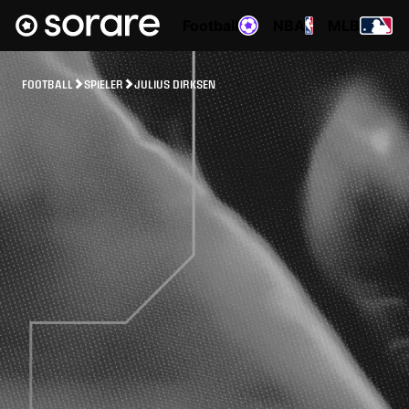
Football
NBA
MLB
FOOTBALL
SPIELER
JULIUS DIRKSEN