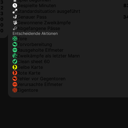
3
Gespielte Minuten
8
2
Standardsituation ausgeführt
3
genauer Pass
3
0
Gewonnene Zweikämpfe
0
Abgefangene Pässe
0
Entscheidende Aktionen
Tore
Torvorbereitung
rausgeholte Elfmeter
Zweikämpfe als letzter Mann
clean sheet 60
gelbe Karte
rote Karte
Fehler vor Gegentoren
Verursachte Elfmeter
Eigentore