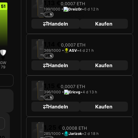
1,13 €
0,0007 ETH
51
199/1000 •
Dreiz0r
•
6 d 12 h
Karte wird geladen …
+5
JULIUS DIRKSEN
Verteidiger
Limited 199/1000
Handeln
Kaufen
2025
Go Ahead Eagles
1,14 €
0,0007 ETH
369/1000 •
ASV
•
4 d 21 h
Karte wird geladen …
+5
JULIUS DIRKSEN
Verteidiger
Limited 369/1000
GW
Handeln
Kaufen
79
2025
Go Ahead Eagles
1,15 €
0,0007 ETH
396/1000 •
Ericvg
•
4 d 13 h
Karte wird geladen …
+5
JULIUS DIRKSEN
Verteidiger
Limited 396/1000
Handeln
Kaufen
2025
Go Ahead Eagles
1,25 €
0,0008 ETH
285/1000 •
Jarizok
•
2 d 18 h
Karte wird geladen …
10
JULIUS DIRKSEN