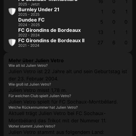
16
0
1
2025 - Jetzt
Burnley Under 21
1
0
1
2025 - 2025
Dundee FC
5
0
0
2024 - 2025
FC Girondins de Bordeaux
13
1
1
2022 - 2024
FC Girondins de Bordeaux II
27
6
0
2021 - 2024
Mehr über Julien Vetro
Wie alt ist Julien Vetro?
Julien Vetro ist 22 Jahre alt und sein Geburtstag ist
der 23. Februar 2004.
Wie groß ist Julien Vetro?
Julien Vetro misst 1,78 m.
Für welchen Club spielt Julien Vetro?
Julien Vetro spielt für FC Sochaux-Montbéliard.
Welche Rückennummer hat Julien Vetro?
Aktuell trägt Julien Vetro bei FC Sochaux-
Montbéliard das Trikot mit der Nummer 11.
Woher stammt Julien Vetro?
Julien Vetro stammt aus folgendem Land: