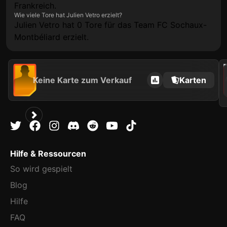
Frankreich.
Wie viele Tore hat Julien Vetro erzielt?
Julien Vetro hat 0 Tore für das Team FC Sochaux-
Montbéliard erzielt.
202
Keine Karte zum Verkauf
Karten
Hilfe & Ressourcen
So wird gespielt
Blog
Hilfe
FAQ