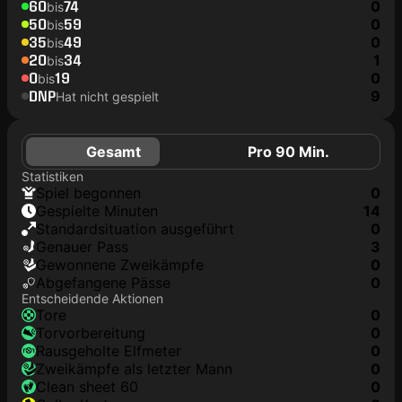
60
74
0
bis
50
59
0
bis
35
49
0
bis
20
34
1
bis
0
19
0
bis
DNP
9
Hat nicht gespielt
Gesamt
Pro 90 Min.
Statistiken
Spiel begonnen
0
Gespielte Minuten
14
Standardsituation ausgeführt
0
genauer Pass
3
Gewonnene Zweikämpfe
0
Abgefangene Pässe
0
Entscheidende Aktionen
Tore
0
Torvorbereitung
0
rausgeholte Elfmeter
0
Zweikämpfe als letzter Mann
0
clean sheet 60
0