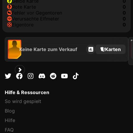
gelbe Karte
0
rote Karte
0
Fehler vor Gegentoren
0
Verursachte Elfmeter
0
Eigentore
0
202
Keine Karte zum Verkauf
Karten
Hilfe & Ressourcen
So wird gespielt
Blog
Hilfe
FAQ