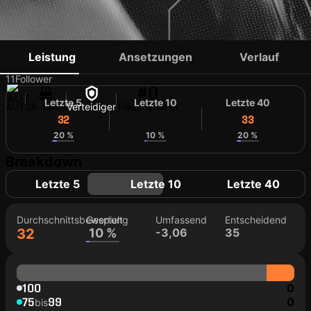
JULIAN GÖLLES
Leistung
Ansetzungen
Verlauf
11
Follower
#0
Letzte 5
Letzte 10
Letzte 40
AUT
26 Jahre
Verteidiger
Trikotnummer
32
33
33
20 %
10 %
20 %
Breakdown
Letzte 5
Letzte 10
Letzte 40
Durchschnittsbewertung
Gespielt
Umfassend
Entscheidend
32
10 %
-3,06
35
100
0
75
99
0
bis