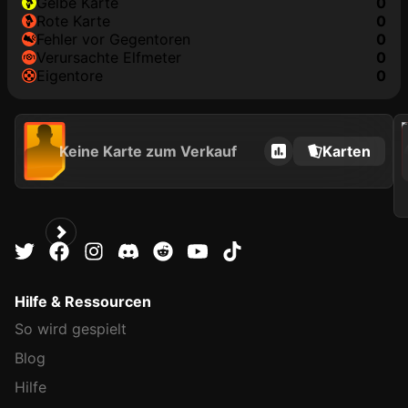
gelbe Karte
0
rote Karte
0
Fehler vor Gegentoren
0
Verursachte Elfmeter
0
Eigentore
0
202
Keine Karte zum Verkauf
Karten
Hilfe & Ressourcen
So wird gespielt
Blog
Hilfe