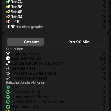
60
74
0
bis
50
59
0
bis
35
49
1
bis
20
34
0
bis
0
19
0
bis
DNP
9
Hat nicht gespielt
Gesamt
Pro 90 Min.
Statistiken
Spiel begonnen
0
Gespielte Minuten
22
Standardsituation ausgeführt
0
genauer Pass
12
Gewonnene Zweikämpfe
1
Abgefangene Pässe
1
Entscheidende Aktionen
Tore
0
Torvorbereitung
0
rausgeholte Elfmeter
0
Zweikämpfe als letzter Mann
0
clean sheet 60
0