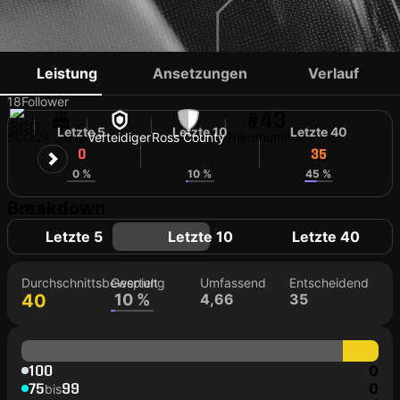
JOSH REID
Leistung
Ansetzungen
Verlauf
18
Follower
#43
Letzte 5
Letzte 10
Letzte 40
SCO
24 Jahre
Verteidiger
Ross County
Trikotnummer
0
35
35
0 %
10 %
45 %
Breakdown
Letzte 5
Letzte 10
Letzte 40
Durchschnittsbewertung
Gespielt
Umfassend
Entscheidend
40
10 %
4,66
35
100
0
75
99
0
bis