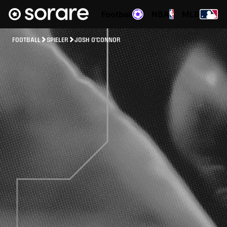
Football
NBA
MLB
FOOTBALL
SPIELER
JOSH O'CONNOR