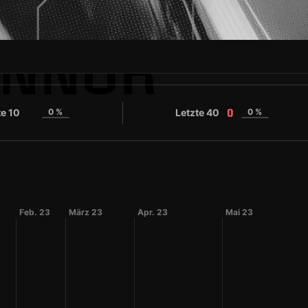
ONNOR
te 10
0 %
Letzte 40
0 %
0
0
Feb. 23
März 23
Apr. 23
Mai 23