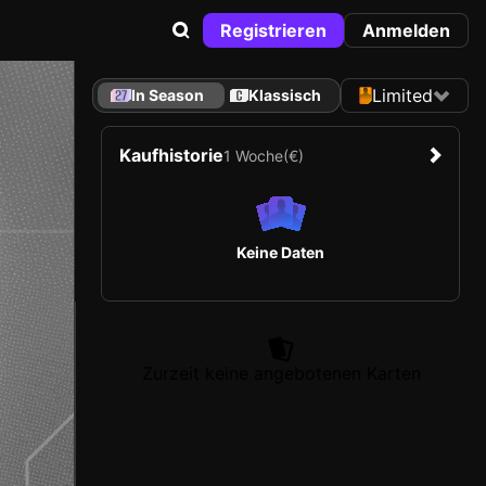
Registrieren
Anmelden
Limited
In Season
Klassisch
Kaufhistorie
1 Woche
(€)
Keine Daten
Zurzeit keine angebotenen Karten