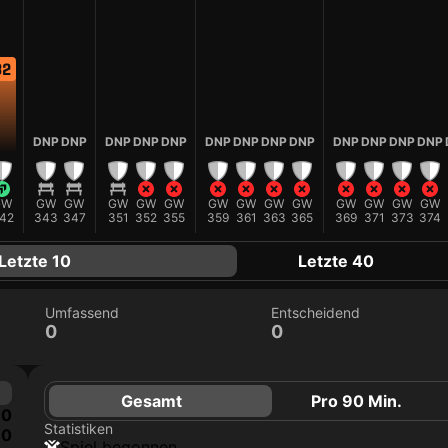
32
DNP
DNP
DNP
DNP
DNP
DNP
DNP
DNP
DNP
DNP
DNP
DNP
DNP
GW
GW
GW
GW
GW
GW
GW
GW
GW
GW
GW
GW
GW
GW
42
343
347
351
352
355
359
361
363
365
369
371
373
374
Letzte 10
Letzte 40
Umfassend
Entscheidend
0
0
Gesamt
Pro 90 Min.
0
Statistiken
0
Spiel begonnen