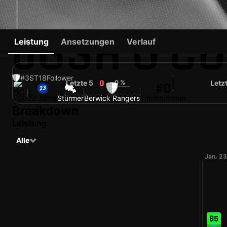
JOSH O'C
Leistung
Ansetzungen
Verlauf
#3
ST
18
Follower
Letzte 5
0 %
Letz
0
#0
SCO
22 Jahre
Stürmer
Berwick Rangers
Trikotnummer
Breakdown
Leistung
Alle
Jan. 23
65