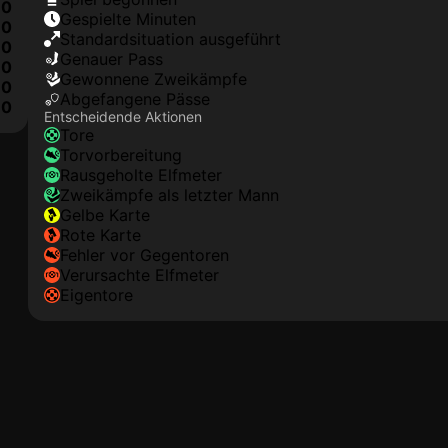
0
Gespielte Minuten
0
Standardsituation ausgeführt
0
genauer Pass
0
Gewonnene Zweikämpfe
0
Abgefangene Pässe
0
Entscheidende Aktionen
Tore
Torvorbereitung
rausgeholte Elfmeter
Zweikämpfe als letzter Mann
gelbe Karte
rote Karte
Fehler vor Gegentoren
Verursachte Elfmeter
Eigentore