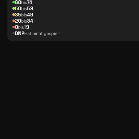
60
74
bis
50
59
bis
35
49
bis
20
34
bis
0
19
bis
DNP
Hat nicht gespielt