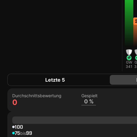
GW
341
3
Letzte 5
Durchschnittsbewertung
Gespielt
0
0 %
100
75
99
bis