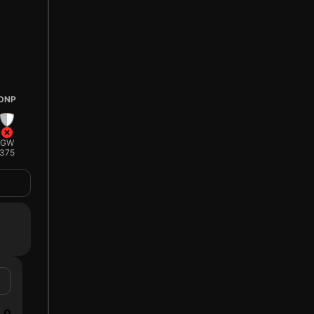
DNP
GW
375
0