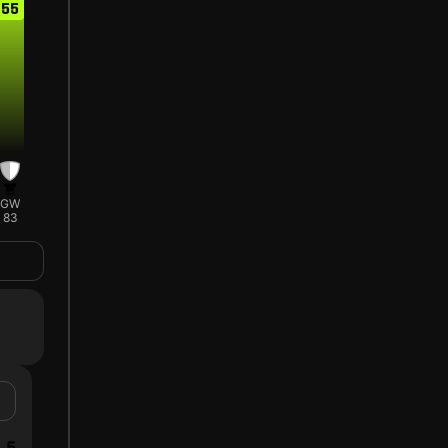
55
GW
83
5