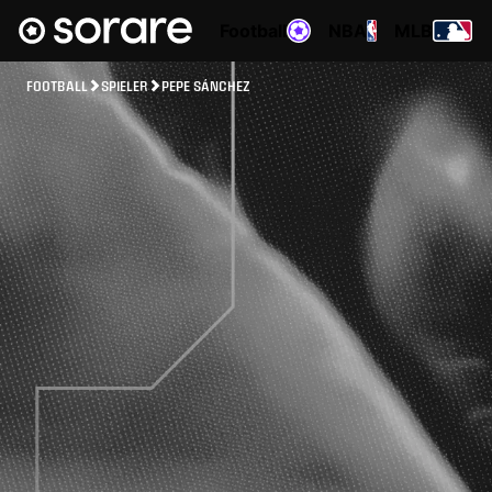
Football
NBA
MLB
FOOTBALL
SPIELER
PEPE SÁNCHEZ