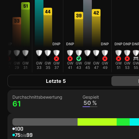
51
44
42
39
33
NP
DNP
DNP
DNP
DNP
DNP
DNP
DN
W
GW
GW
GW
GW
GW
GW
GW
GW
GW
GW
GW
GW
GW
GW
5
27
29
31
33
35
37
41
43
45
47
49
51
53
55
Letzte 5
Durchschnittsbewertung
Gespielt
61
50 %
100
75
99
bis