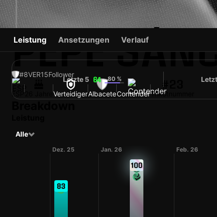
PEPE SÁN
Leistung
Ansetzungen
Verlauf
#8
VER
15
Follower
Letzte 5
80 %
Letz
64
#23
ESP
26 Jahre
Verteidiger
Albacete
Contender
Trikotnummer
Breakdown
Leistung
Alle
Dez. 25
Jan. 26
Feb. 26
100
83