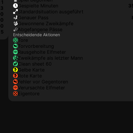
1
Gespielte Minuten
3
3
Standardsituation ausgeführt
0
genauer Pass
0
Gewonnene Zweikämpfe
0
Abgefangene Pässe
5
Entscheidende Aktionen
Tore
Torvorbereitung
rausgeholte Elfmeter
Zweikämpfe als letzter Mann
clean sheet 60
gelbe Karte
rote Karte
Fehler vor Gegentoren
Verursachte Elfmeter
Eigentore