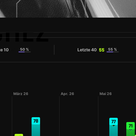
CHEZ
te 10
50 %
Letzte 40
55 %
58
55
März 26
Apr. 26
Mai 26
78
77
71