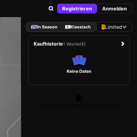
Registrieren
Anmelden
Limited
In Season
Klassisch
Kaufhistorie
1 Woche
(€)
Keine Daten
Zurzeit keine angebotenen Karten