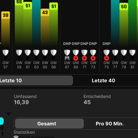
56
51
51
50
43
39
P
DNP
DNP
DNP
DNP
DNP
GW
GW
GW
GW
GW
GW
GW
GW
GW
GW
GW
GW
GW
GW
57
59
61
63
65
66
67
69
71
73
75
77
79
81
Letzte 10
Letzte 40
Umfassend
Entscheidend
16,39
45
Gesamt
Pro 90 Min.
0
Statistiken
1
Spiel begonnen