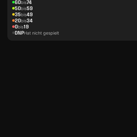
60
74
bis
50
59
bis
35
49
bis
20
34
bis
0
19
bis
DNP
Hat nicht gespielt