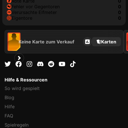
rote Karte
0
Fehler vor Gegentoren
0
Verursachte Elfmeter
0
Eigentore
0
Keine Karte zum Verkauf
Karten
Hilfe & Ressourcen
So wird gespielt
Blog
Hilfe
FAQ
Spielregeln