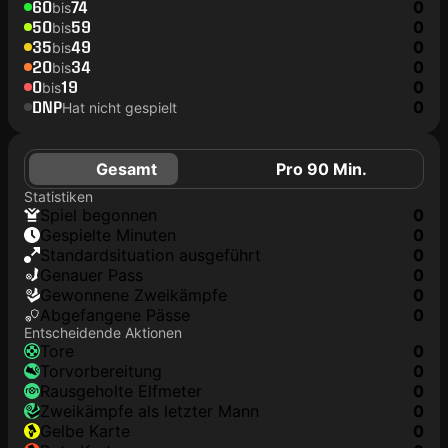
60
74
0
bis
50
59
0
bis
35
49
0
bis
20
34
0
bis
0
19
0
bis
DNP
0
Hat nicht gespielt
Gesamt
Pro 90 Min.
Statistiken
Spiel begonnen
0
Gespielte Minuten
0
Standardsituation ausgeführt
0
genauer Pass
0
Gewonnene Zweikämpfe
0
Abgefangene Pässe
0
Entscheidende Aktionen
Tore
0
Torvorbereitung
0
rausgeholte Elfmeter
0
Zweikämpfe als letzter Mann
0
gelbe Karte
0