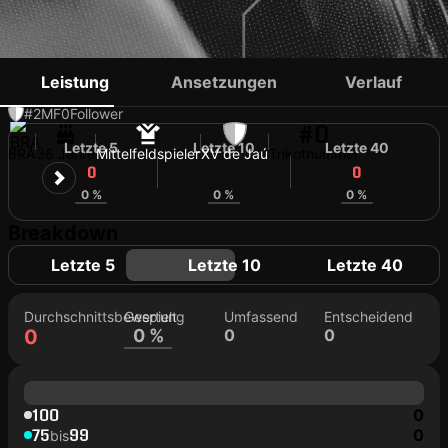
DOS SANTOS
Leistung
Ansetzungen
Verlauf
#2
MF
0
Follower
#0
Letzte 5
Letzte 10
Letzte 40
BRA
36 Jahre
Mittelfeldspieler
XV de Jaú
Trikotnummer
0
0
0
0 %
0 %
0 %
Breakdown
Letzte 5
Letzte 10
Letzte 40
Durchschnittsbewertung
Gespielt
Umfassend
Entscheidend
0
0 %
0
0
100
0
75
99
0
bis