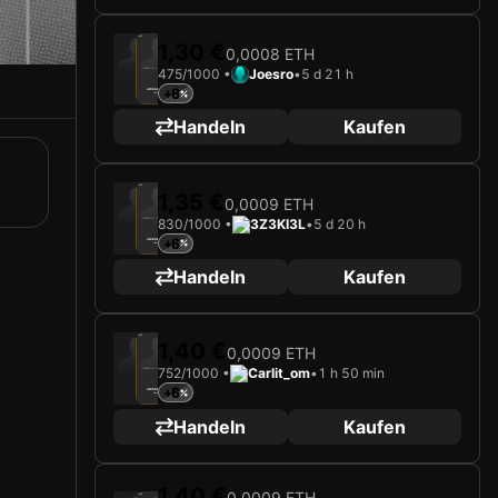
2025
AS Monaco
1,30 €
0,0008 ETH
475/1000 •
Joesro
•
5 d 21 h
Karte wird geladen …
+6
JORDAN TEZE
Verteidiger
Limited 475/1000
Handeln
Kaufen
2025
AS Monaco
1,35 €
0,0009 ETH
830/1000 •
3Z3KI3L
•
5 d 20 h
Karte wird geladen …
+6
JORDAN TEZE
Verteidiger
Limited 830/1000
Handeln
Kaufen
2025
AS Monaco
1,40 €
0,0009 ETH
752/1000 •
Carlit_om
•
1 h 50 min
Karte wird geladen …
+6
JORDAN TEZE
Verteidiger
Limited 752/1000
Handeln
Kaufen
1,40 €
0,0009 ETH
2025
AS Monaco