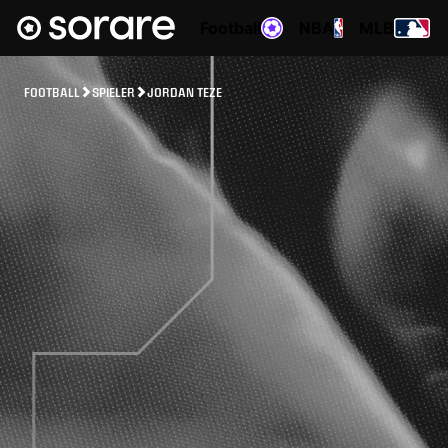
Football
NBA
MLB
FOOTBALL
SPIELER
JORDAN TEZE