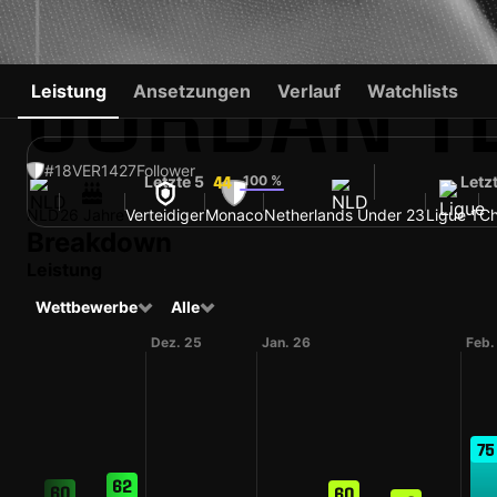
JORDAN T
Leistung
Ansetzungen
Verlauf
Watchlists
#18
VER
1427
Follower
Letzte 5
100 %
Letz
44
NLD
26 Jahre
Verteidiger
Monaco
Netherlands Under 23
Ligue 1
C
Breakdown
Leistung
Wettbewerbe
Alle
Dez. 25
Jan. 26
Feb.
75
62
60
60