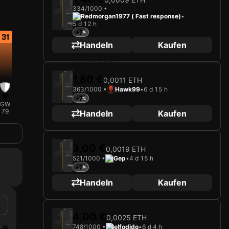
334/1000 •
Redmorgan1977 ( Fast response)
•
Karte wird geladen …
5 d 12 h
JORDAN TEZE
Verteidiger
Limited 334/1000
+7
31
Handeln
Kaufen
2025
AS Monaco
1,80 €
0,0011 ETH
363/1000 •
Hawk99
•
6 d 15 h
Karte wird geladen …
+7
JORDAN TEZE
Verteidiger
GW
Limited 363/1000
79
Handeln
Kaufen
2025
AS Monaco
3,00 €
0,0019 ETH
521/1000 •
Gep
•
4 d 15 h
Karte wird geladen …
+7
JORDAN TEZE
Verteidiger
Limited 521/1000
Handeln
Kaufen
2025
AS Monaco
4,00 €
0,0025 ETH
748/1000 •
elfodido
•
6 d 4 h
9
Karte wird geladen …