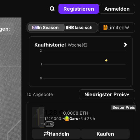
Registrieren
Anmelden
Limited
In Season
Klassisch
gen:
Kaufhistorie
1 Woche
(€)
2
1
0
Niedrigster Preis
10 Angebote
Bester Preis
2025
AS Monaco
1,28 €
0,0008 ETH
122/1000 •
Gars
•
6 d 23 h
Karte wird geladen …
+7
JORDAN TEZE
Verteidiger
Limited 122/1000
Handeln
Kaufen