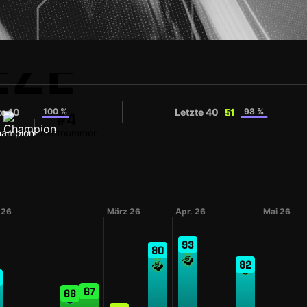
EZE
te 10
100 %
Letzte 40
98 %
55
51
#4
hampion
Trikotnummer
 26
März 26
Apr. 26
Mai 26
93
90
82
67
66