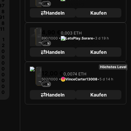
+5
JORDAN TEZE
87
Verteidiger
Limited 748/1000
8
Handeln
Kaufen
91
8
11
2025
AS Monaco
4,90 €
0,003 ETH
890/1000 •
LetsPlay.Sorare
•
3 d 19 h
Karte wird geladen …
1
+5
JORDAN TEZE
2
Verteidiger
Limited 890/1000
0
Handeln
Kaufen
0
0
Höchstes Level
0
2025
AS Monaco
12,00 €
0,0074 ETH
0
Karte wird geladen …
502/1000 •
VinceCarter13008
•
5 d 14 h
0
JORDAN TEZE
+8
Verteidiger
0
Limited 502/1000
0
Handeln
Kaufen