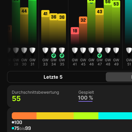
56
5
53
44
43
41
36
36
32
21
18
W
GW
GW
GW
GW
GW
GW
GW
GW
GW
GW
GW
GW
GW
GW
4
25
29
30
31
33
34
35
41
45
46
47
48
49
51
Letzte 5
Durchschnittsbewertung
Gespielt
55
100 %
100
75
99
bis