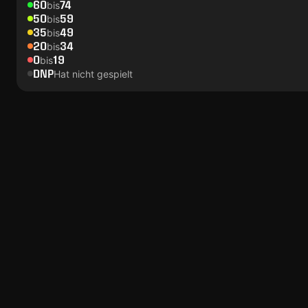
60
74
bis
50
59
bis
35
49
bis
20
34
bis
0
19
bis
DNP
Hat nicht gespielt