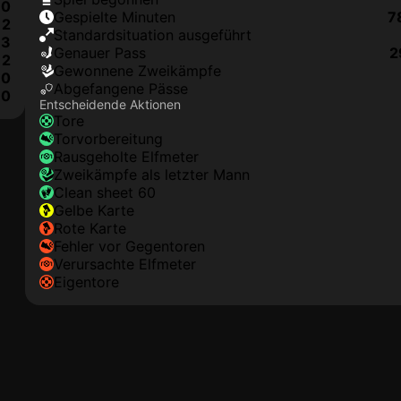
0
Gespielte Minuten
7
2
Standardsituation ausgeführt
3
genauer Pass
2
2
Gewonnene Zweikämpfe
0
Abgefangene Pässe
0
Entscheidende Aktionen
Tore
Torvorbereitung
rausgeholte Elfmeter
Zweikämpfe als letzter Mann
clean sheet 60
gelbe Karte
rote Karte
Fehler vor Gegentoren
Verursachte Elfmeter
Eigentore