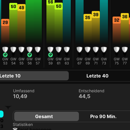
56
50
50
49
39
36
35
32
29
GW
GW
GW
GW
GW
GW
GW
GW
GW
GW
GW
GW
GW
GW
53
54
55
56
57
59
61
63
67
69
71
73
75
77
Letzte 10
Letzte 40
Umfassend
Entscheidend
10,49
44,5
Gesamt
Pro 90 Min.
0
Statistiken
3
Spiel begonnen