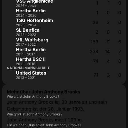
VSG Altglienicke
1
1
0
2026 - Jetzt
Hertha Berlin
1
0
0
2024 - 2026
TSG Hoffenheim
36
2
0
2023 - 2024
SL Benfica
2
0
0
2022 - 2023
VfL Wolfsburg
189
9
6
2017 - 2022
Hertha Berlin
238
14
2
2011 - 2017
Hertha BSC II
74
4
0
2011 - 2016
NATIONALMANNSCHAFT
United States
71
3
0
2013 - 2021
Mehr über John Anthony Brooks
Wie alt ist John Anthony Brooks?
John Anthony Brooks ist 33 Jahre alt und sein
Geburtstag ist der 28. Januar 1993.
Wie groß ist John Anthony Brooks?
John Anthony Brooks misst 1,93 m.
Für welchen Club spielt John Anthony Brooks?