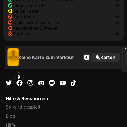
clean sheet 60
0
gelbe Karte
1
rote Karte
0
Fehler vor Gegentoren
0
Verursachte Elfmeter
1
Eigentore
0
2021
Keine Karte zum Verkauf
Karten
Hilfe & Ressourcen
So wird gespielt
Blog
Hilfe