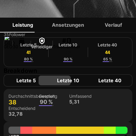
JEMAL TABIDZE
Leistung
Ansetzungen
Verlauf
35
Follower
#0
Letzte 5
Letzte 10
Letzte 40
GEO
30 Jahre
Verteidiger
Trikotnummer
41
36
44
80 %
90 %
65 %
Breakdown
Letzte 5
Letzte 10
Letzte 40
Durchschnittsbewertung
Gespielt
Umfassend
38
90 %
5,31
Entscheidend
32,78