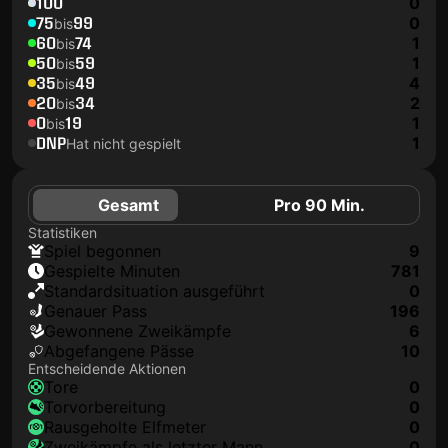
100
0
75
99
0
bis
60
74
1
bis
50
59
1
bis
35
49
4
bis
20
34
2
bis
0
19
1
bis
DNP
1
Hat nicht gespielt
Gesamt
Pro 90 Min.
Statistiken
Spiel begonnen
9
Gespielte Minuten
781
Standardsituation ausgeführt
0
genauer Pass
196
Gewonnene Zweikämpfe
6
Abgefangene Pässe
10
Entscheidende Aktionen
Tore
0
Torvorbereitung
0
rausgeholte Elfmeter
0
Zweikämpfe als letzter Mann
0