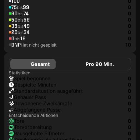
100
0
75
99
0
bis
60
74
0
bis
50
59
0
bis
35
49
0
bis
20
34
0
bis
0
19
0
bis
DNP
10
Hat nicht gespielt
Gesamt
Pro 90 Min.
Statistiken
Spiel begonnen
0
Gespielte Minuten
0
Standardsituation ausgeführt
0
genauer Pass
0
Gewonnene Zweikämpfe
0
Abgefangene Pässe
0
Entscheidende Aktionen
Tore
0
Torvorbereitung
0
rausgeholte Elfmeter
0
Zweikämpfe als letzter Mann
0