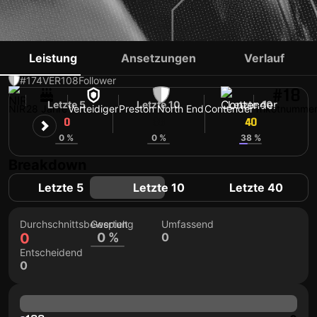
JAMAL LEWIS
Leistung
Ansetzungen
Verlauf
#174
VER
108
Follower
#18
Letzte 5
Letzte 10
Letzte 40
NIR
28 Jahre
Verteidiger
Preston North End
Contender
Trikotnumme
0
38
40
0 %
0 %
38 %
Breakdown
Letzte 5
Letzte 10
Letzte 40
Durchschnittsbewertung
Gespielt
Umfassend
0
0 %
0
Entscheidend
0