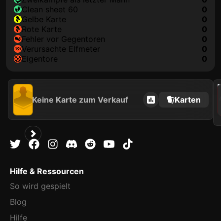
clean sheet 60
0
gelbe Karte
0
rote Karte
0
Fehler vor Gegentoren
0
Verursachte Elfmeter
0
Eigentore
0
202
Keine Karte zum Verkauf
Karten
Hilfe & Ressourcen
So wird gespielt
Blog
Hilfe