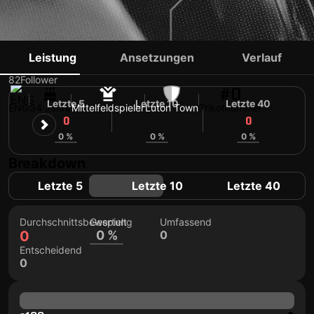
JACK WILSHERE
Leistung
Ansetzungen
Verlauf
82
Follower
#0
Letzte 5
Letzte 10
Letzte 40
ENG
34 Jahre
Mittelfeldspieler
Luton Town
Trikotnummer
0
0
0
0 %
0 %
0 %
Breakdown
Letzte 5
Letzte 10
Letzte 40
Durchschnittsbewertung
Gespielt
Umfassend
0
0 %
0
Entscheidend
0