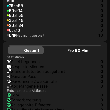
100
0
75
99
0
bis
60
74
0
bis
50
59
0
bis
35
49
0
bis
20
34
0
bis
0
19
0
bis
DNP
10
Hat nicht gespielt
Gesamt
Pro 90 Min.
Statistiken
Spiel begonnen
0
Gespielte Minuten
0
Standardsituation ausgeführt
0
genauer Pass
0
Gewonnene Zweikämpfe
0
Abgefangene Pässe
0
Entscheidende Aktionen
Tore
0
Torvorbereitung
0
rausgeholte Elfmeter
0
Zweikämpfe als letzter Mann
0