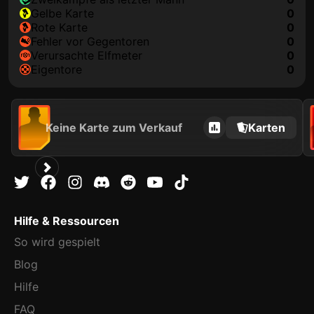
gelbe Karte
0
rote Karte
0
Fehler vor Gegentoren
0
Verursachte Elfmeter
0
Eigentore
0
Keine Karte zum Verkauf
Karten
Hilfe & Ressourcen
So wird gespielt
Blog
Hilfe
FAQ