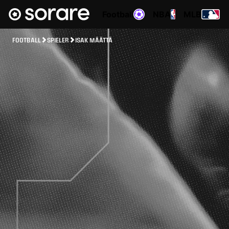
Football
NBA
MLB
FOOTBALL
SPIELER
ISAK MÄÄTTÄ