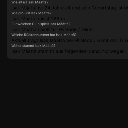
Wie alt ist Isak Määttä?
Isak Määttä ist 24 Jahre alt und sein Geburtstag ist 
Wie groß ist Isak Määttä?
Isak Määttä misst 1,88 m.
Für welchen Club spielt Isak Määttä?
Isak Määttä spielt für FK Bodø / Glimt.
Welche Rückennummer hat Isak Määttä?
Aktuell trägt Isak Määttä bei FK Bodø / Glimt das Tr
Woher stammt Isak Määttä?
Isak Määttä stammt aus folgendem Land: Norwegen.