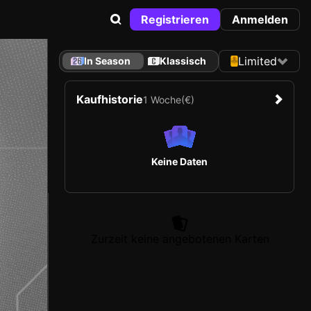
Registrieren
Anmelden
Limited
In Season
Klassisch
Kaufhistorie
1 Woche
(€)
Keine Daten
Zurzeit keine angebotenen Karten