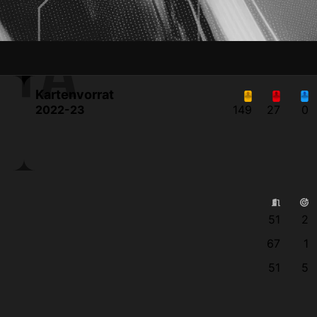
TTÄ
Kartenvorrat
2022-23
149
27
0
51
2
67
1
51
5