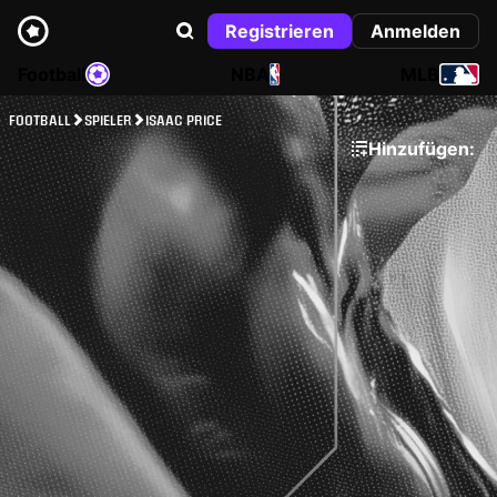
Registrieren
Anmelden
Football
NBA
MLB
FOOTBALL
SPIELER
ISAAC PRICE
Hinzufügen: