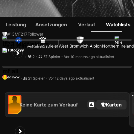
ISAAC PRICE
Leistung
Ansetzungen
Verlauf
Watchlists
#13
MF
217
Follower
U23 Midfielders
NIR
22 Jahre
Mittelfeldspieler
West Bromwich Albion
Northern Ireland
TStockyy
•
2
•
57 Spieler
•
Vor 10 months ago aktualisiert
mf all
ediiww
•
21 Spieler
•
Vor 12 days ago aktualisiert
202
Keine Karte zum Verkauf
Karten