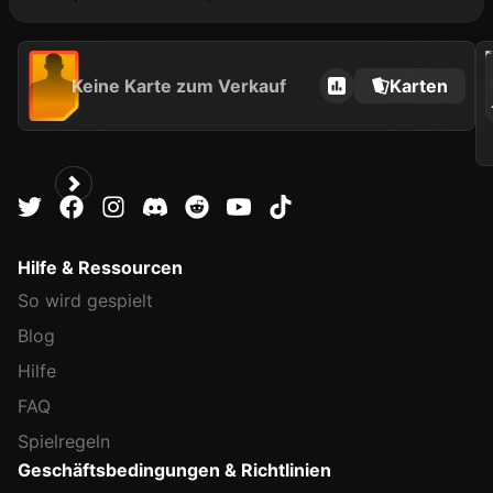
202
Keine Karte zum Verkauf
Karten
J
Hilfe & Ressourcen
So wird gespielt
Blog
Hilfe
FAQ
Spielregeln
Geschäftsbedingungen & Richtlinien