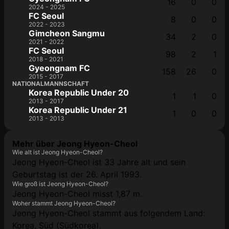
16
0
0
2024 - 2025
FC Seoul
8
0
0
2022 - 2023
Gimcheon Sangmu
34
2
0
2021 - 2022
FC Seoul
98
2
1
2018 - 2021
Gyeongnam FC
158
26
0
2015 - 2017
NATIONALMANNSCHAFT
Korea Republic Under 20
1
1
0
2013 - 2017
Korea Republic Under 21
1
0
0
2013 - 2013
Mehr über Jeong Hyeon-Cheol
Wie alt ist Jeong Hyeon-Cheol?
Jeong Hyeon-Cheol ist 33 Jahre alt und sein
Geburtstag ist der 26. April 1993.
Wie groß ist Jeong Hyeon-Cheol?
Jeong Hyeon-Cheol misst 1,87 m.
Woher stammt Jeong Hyeon-Cheol?
Jeong Hyeon-Cheol stammt aus folgendem Land:
Korea, Süd (Südkorea).