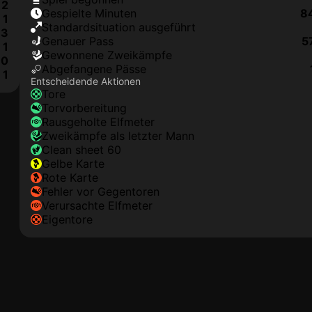
2
Gespielte Minuten
8
1
Standardsituation ausgeführt
3
genauer Pass
5
1
Gewonnene Zweikämpfe
0
Abgefangene Pässe
1
Entscheidende Aktionen
Tore
Torvorbereitung
rausgeholte Elfmeter
Zweikämpfe als letzter Mann
clean sheet 60
gelbe Karte
rote Karte
Fehler vor Gegentoren
Verursachte Elfmeter
Eigentore