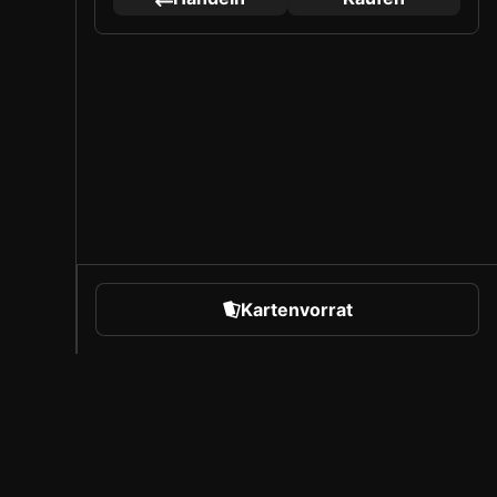
Kartenvorrat
ntasy Sports
Über Sorare
ßball
Karrieren