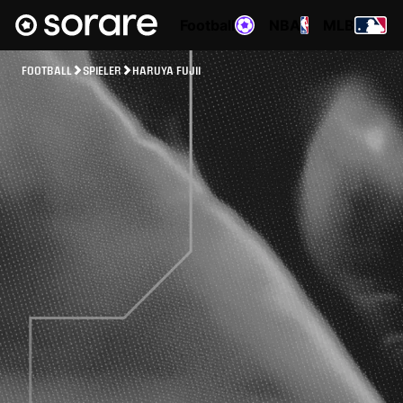
Football
NBA
MLB
FOOTBALL
SPIELER
HARUYA FUJII