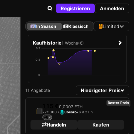
Registrieren
Anmelden
Limited
In Season
Klassisch
Kaufhistorie
1 Woche
(€)
0,7
0,4
0
Niedrigster Preis
11 Angebote
Bester Preis
1,15 €
0,0007 ETH
2026
Nagoya Grampus
72/1000 •
Joesro
•
6 d 21 h
+6
Karte wird geladen …
Handeln
Kaufen
HARUYA FUJII
Verteidiger
Limited 72/1000