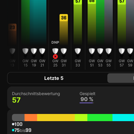
58
57
57
36
23
DNP
GW
GW
GW
GW
GW
GW
GW
GW
GW
GW
GW
GW
GW
11
13
15
19
21
25
31
33
51
53
55
57
59
Letzte 5
Durchschnittsbewertung
Gespielt
57
90 %
100
75
99
bis