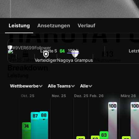
HARUYA FU
Leistung
Ansetzungen
Verlauf
#9
VER
699
Follower
Letzte 5
100 %
Letz
64
#13
JPN
25 Jahre
Verteidiger
Nagoya Grampus
Trikotnummer
Breakdown
Leistung
Wettbewerbe
Alle Teams
Alle
Okt. 25
Nov. 25
Dez. 25
Feb. 26
März 26
100
100
88
87
78
74
63