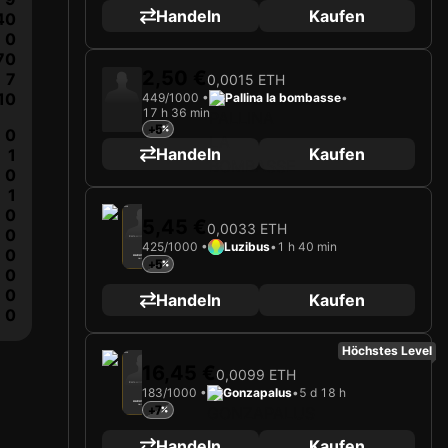
Handeln
Kaufen
40
0
70
2,50 €
7
0,0015 ETH
10
449/1000 •
Pallina la bombasse
•
17 h 36 min
+5
0
Handeln
Kaufen
1
0
1
2026
Nagoya Grampus
0
5,45 €
0,0033 ETH
0
Karte wird geladen …
425/1000 •
Luzibus
•
1 h 40 min
0
HARUYA FUJII
+5
Verteidiger
Limited 425/1000
0
0
Handeln
Kaufen
0
Höchstes Level
2026
Nagoya Grampus
16,45 €
0,0099 ETH
Karte wird geladen …
183/1000 •
Gonzapalus
•
5 d 18 h
HARUYA FUJII
+7
Verteidiger
Limited 183/1000
Handeln
Kaufen