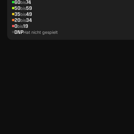
60
74
bis
50
59
bis
35
49
bis
20
34
bis
0
19
bis
DNP
Hat nicht gespielt