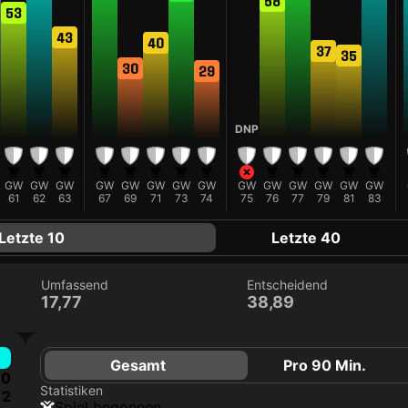
58
53
43
40
37
35
30
29
DNP
GW
GW
GW
GW
GW
GW
GW
GW
GW
GW
GW
GW
GW
GW
61
62
63
67
69
71
73
74
75
76
77
79
81
83
Letzte 10
Letzte 40
Umfassend
Entscheidend
17,77
38,89
Gesamt
Pro 90 Min.
0
Statistiken
2
Spiel begonnen