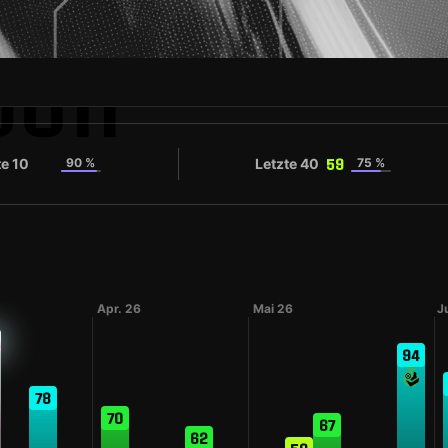
JII
te 10
90 %
Letzte 40
75 %
54
59
Apr. 26
Mai 26
J
94
78
70
67
62