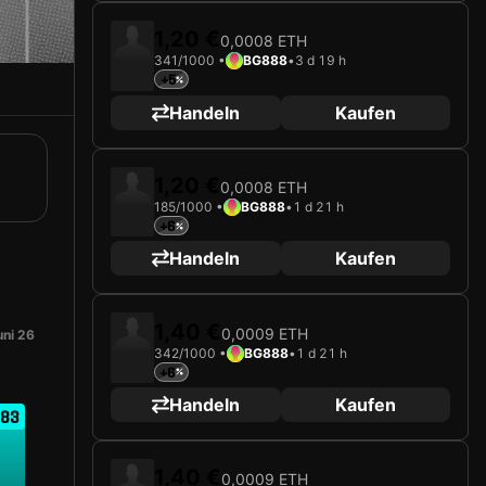
1,20 €
0,0008 ETH
341/1000 •
BG888
•
3 d 19 h
+5
Handeln
Kaufen
1,20 €
0,0008 ETH
185/1000 •
BG888
•
1 d 21 h
+6
Handeln
Kaufen
1,40 €
0,0009 ETH
uni 26
342/1000 •
BG888
•
1 d 21 h
+6
Handeln
Kaufen
83
1,40 €
0,0009 ETH