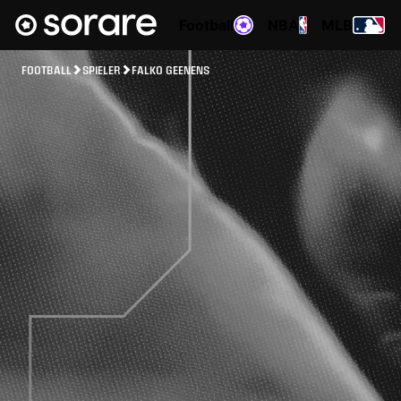
Football
NBA
MLB
FOOTBALL
SPIELER
FALKO GEENENS