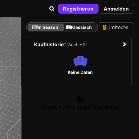
Registrieren
Anmelden
Limited
In Season
Klassisch
Kaufhistorie
1 Woche
(€)
Keine Daten
Zurzeit keine angebotenen Karten