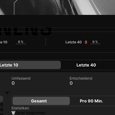
ENENS
te 10
0 %
Letzte 40
0 %
0
0
Letzte 10
Letzte 40
Umfassend
Entscheidend
0
0
Gesamt
Pro 90 Min.
0
Statistiken
0
Spiel begonnen
0