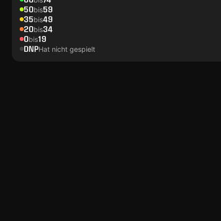
50
59
bis
35
49
bis
20
34
bis
0
19
bis
DNP
Hat nicht gespielt