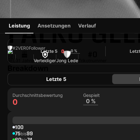
FALKO GE
Leistung
Ansetzungen
Verlauf
#2
VER
0
Follower
Letzte 5
0 %
Letz
0
#0
BEL
31 Jahre
Verteidiger
Jong Lede
Trikotnummer
Breakdown
Letzte 5
Durchschnittsbewertung
Gespielt
0
0 %
100
75
99
bis
60
74
bis