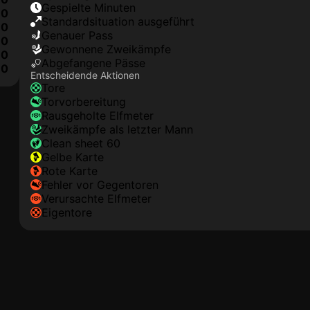
Gespielte Minuten
0
Standardsituation ausgeführt
0
genauer Pass
0
Gewonnene Zweikämpfe
0
Abgefangene Pässe
0
Entscheidende Aktionen
Tore
Torvorbereitung
rausgeholte Elfmeter
Zweikämpfe als letzter Mann
clean sheet 60
gelbe Karte
rote Karte
Fehler vor Gegentoren
Verursachte Elfmeter
Eigentore