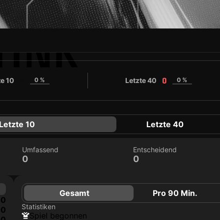
TINK
te 10
0 %
Letzte 40
0 %
0
0
Letzte 10
Letzte 40
Umfassend
Entscheidend
0
0
Gesamt
Pro 90 Min.
0
Statistiken
0
Spiel begonnen
0