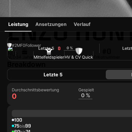
ENZO HUN
Leistung
Ansetzungen
Verlauf
#2
MF
0
Follower
Letzte 5
0 %
Letz
0
#0
NLD
34 Jahre
Mittelfeldspieler
HV & CV Quick
Trikotnummer
Breakdown
Letzte 5
Durchschnittsbewertung
Gespielt
0
0 %
100
75
99
bis
60
74
bis