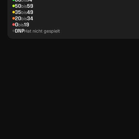
50
59
bis
35
49
bis
20
34
bis
0
19
bis
DNP
Hat nicht gespielt