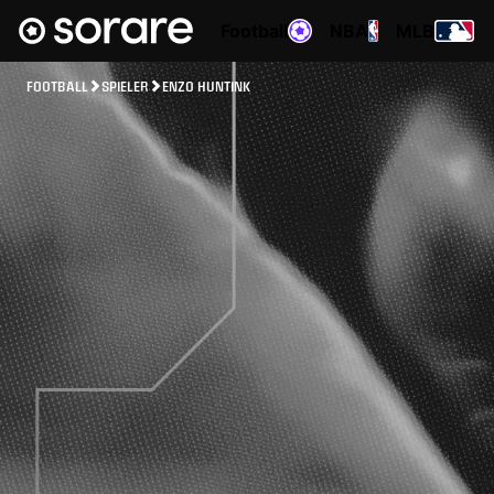
Football
NBA
MLB
FOOTBALL
SPIELER
ENZO HUNTINK