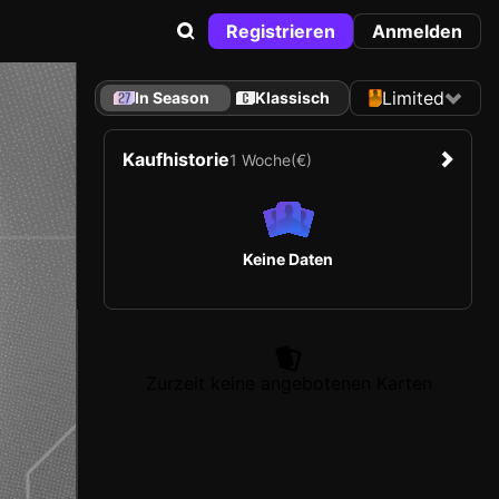
Registrieren
Anmelden
Limited
In Season
Klassisch
Kaufhistorie
1 Woche
(€)
Keine Daten
Zurzeit keine angebotenen Karten