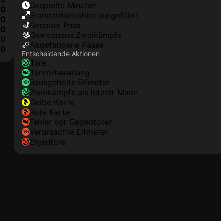
Gespielte Minuten
0
Standardsituation ausgeführt
0
genauer Pass
0
Gewonnene Zweikämpfe
0
Abgefangene Pässe
0
Entscheidende Aktionen
Tore
Torvorbereitung
rausgeholte Elfmeter
Zweikämpfe als letzter Mann
gelbe Karte
rote Karte
Fehler vor Gegentoren
Verursachte Elfmeter
Eigentore