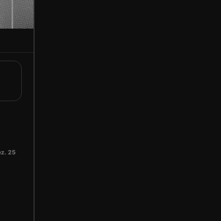
z. 25