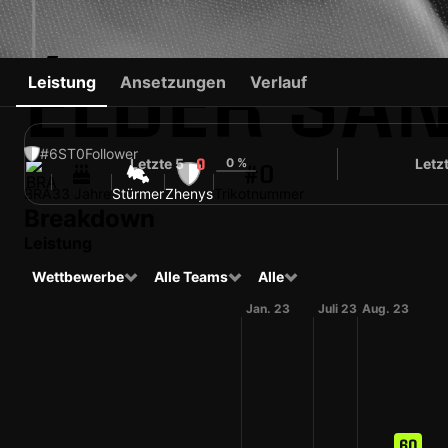
ÉLDER SA
Leistung
Ansetzungen
Verlauf
#6
ST
0
Follower
Letzte 5
0 %
Letz
0
#0
BRA
33 Jahre
Stürmer
Zhenys
Trikotnummer
Breakdown
Leistung
Wettbewerbe
Alle Teams
Alle
Jan. 23
Juli 23
Aug. 23
60