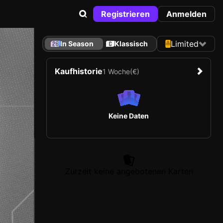
Registrieren
Anmelden
Limited
In Season
Klassisch
Kaufhistorie
1 Woche
(€)
Keine Daten
Zurzeit keine angebotenen Karten