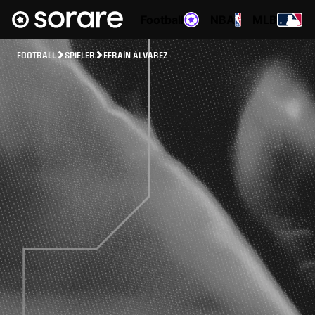
Football
NBA
MLB
FOOTBALL
SPIELER
EFRAÍN ÁLVAREZ