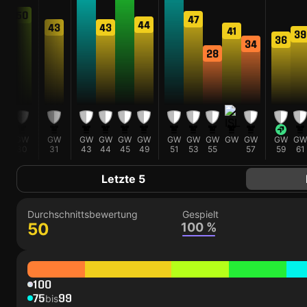
50
47
44
43
43
41
39
36
34
28
GW
GW
GW
GW
GW
GW
GW
GW
GW
GW
GW
GW
GW
GW
25
30
31
43
44
45
49
51
53
55
57
59
61
Letzte 5
Durchschnittsbewertung
Gespielt
50
100 %
100
75
99
bis