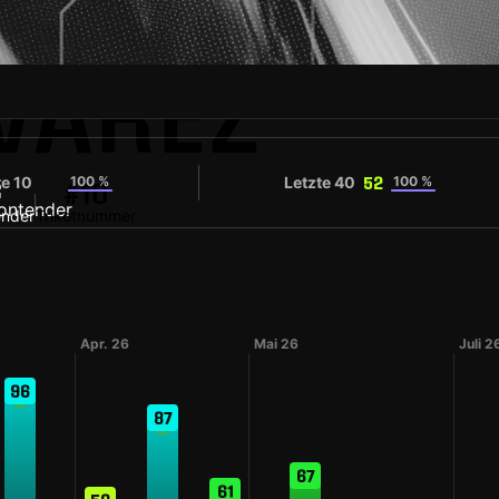
VAREZ
te 10
100 %
Letzte 40
100 %
50
52
#10
ender
Trikotnummer
Apr. 26
Mai 26
Juli 2
96
87
67
61