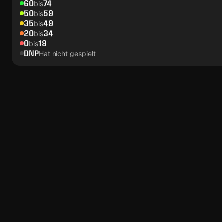
60
74
bis
50
59
bis
35
49
bis
20
34
bis
0
19
bis
DNP
Hat nicht gespielt