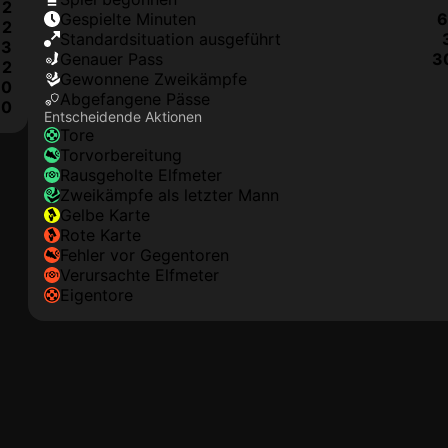
2
Gespielte Minuten
6
2
Standardsituation ausgeführt
3
genauer Pass
3
2
Gewonnene Zweikämpfe
0
Abgefangene Pässe
0
Entscheidende Aktionen
Tore
Torvorbereitung
rausgeholte Elfmeter
Zweikämpfe als letzter Mann
gelbe Karte
rote Karte
Fehler vor Gegentoren
Verursachte Elfmeter
Eigentore