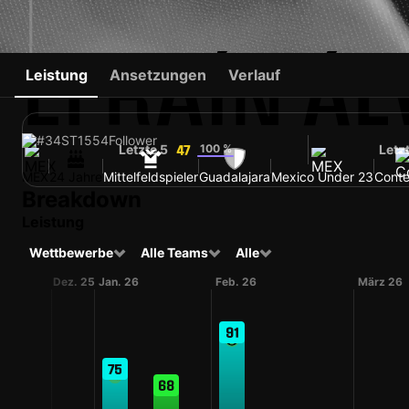
EFRAÍN ÁL
Leistung
Ansetzungen
Verlauf
#34
ST
1554
Follower
Letzte 5
100 %
Letz
47
MEX
24 Jahre
Mittelfeldspieler
Guadalajara
Mexico Under 23
Cont
Breakdown
Leistung
Wettbewerbe
Alle Teams
Alle
5
Dez. 25
Jan. 26
Feb. 26
März 26
91
75
68
66