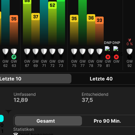
58
52
37
36
35
35
33
F
DNP
DNP
0 %
GW
GW
GW
GW
GW
GW
GW
GW
GW
GW
GW
GW
GW
GW
62
63
67
69
71
72
73
75
77
78
79
81
92
Letzte 10
Letzte 40
Umfassend
Entscheidend
12,89
37,5
Gesamt
Pro 90 Min.
0
Statistiken
1
Spiel begonnen