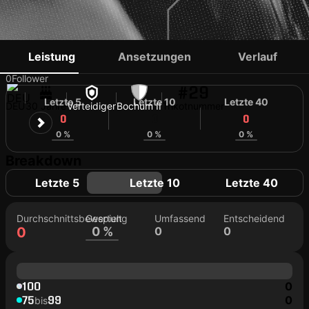
DOMINIC VOLKMER
Leistung
Ansetzungen
Verlauf
0
Follower
#29
Letzte 5
Letzte 10
Letzte 40
DEU
30 Jahre
Verteidiger
Bochum II
Trikotnummer
0
0
0
0 %
0 %
0 %
Breakdown
Letzte 5
Letzte 10
Letzte 40
Durchschnittsbewertung
Gespielt
Umfassend
Entscheidend
0
0 %
0
0
100
0
75
99
0
bis