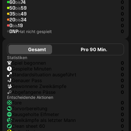
60
74
0
bis
50
59
0
bis
35
49
0
bis
20
34
0
bis
0
19
0
bis
DNP
0
Hat nicht gespielt
Gesamt
Pro 90 Min.
Statistiken
Spiel begonnen
0
Gespielte Minuten
0
Standardsituation ausgeführt
0
genauer Pass
0
Gewonnene Zweikämpfe
0
Abgefangene Pässe
0
Entscheidende Aktionen
Tore
0
Torvorbereitung
0
rausgeholte Elfmeter
0
Zweikämpfe als letzter Mann
0
clean sheet 60
0