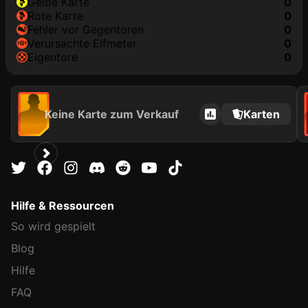
gelbe Karte
0
rote Karte
0
Fehler vor Gegentoren
0
Verursachte Elfmeter
0
Eigentore
0
Keine Karte zum Verkauf
Karten
Hilfe & Ressourcen
So wird gespielt
Blog
Hilfe
FAQ