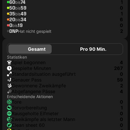
60
74
1
bis
50
59
0
bis
35
49
1
bis
20
34
6
bis
0
19
0
bis
DNP
2
Hat nicht gespielt
Gesamt
Pro 90 Min.
Statistiken
Spiel begonnen
4
Gespielte Minuten
267
Standardsituation ausgeführt
0
genauer Pass
59
Gewonnene Zweikämpfe
2
Abgefangene Pässe
4
Entscheidende Aktionen
Tore
0
Torvorbereitung
1
rausgeholte Elfmeter
0
Zweikämpfe als letzter Mann
0
clean sheet 60
0