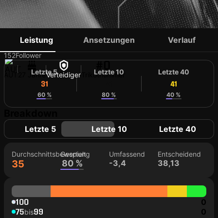
DAVID BUMBERGER
Leistung
Ansetzungen
Verlauf
152
Follower
#0
Letzte 5
Letzte 10
Letzte 40
AUT
27 Jahre
Verteidiger
Trikotnummer
31
41
41
60 %
80 %
40 %
Breakdown
Letzte 5
Letzte 10
Letzte 40
Durchschnittsbewertung
Gespielt
Umfassend
Entscheidend
35
80 %
-3,4
38,13
100
0
75
99
0
bis