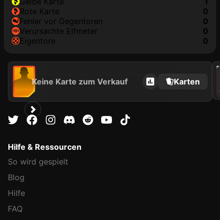
gelbe Karte
1
rote Karte
0
Fehler vor Gegentoren
0
Verursachte Elfmeter
0
Eigentore
0
202
Keine Karte zum Verkauf
Karten
Hilfe & Ressourcen
So wird gespielt
Blog
Hilfe
FAQ