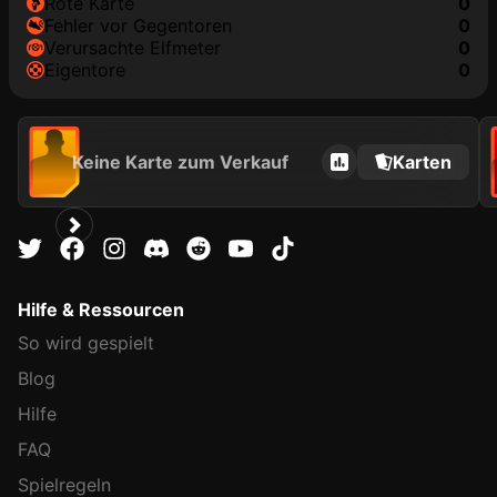
rote Karte
0
Fehler vor Gegentoren
0
Verursachte Elfmeter
0
Eigentore
0
Keine Karte zum Verkauf
Karten
Hilfe & Ressourcen
So wird gespielt
Blog
Hilfe
FAQ
Spielregeln