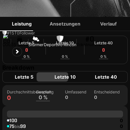
CRISTIAN CANGÁ
Leistung
Ansetzungen
Verlauf
#1
ST
0
Follower
#0
Letzte 5
Letzte 10
Letzte 40
COL
35 Jahre
Stürmer
Deportivo Rincón
Trikotnummer
0
0
0
0 %
0 %
0 %
Breakdown
Letzte 5
Letzte 10
Letzte 40
Durchschnittsbewertung
Gespielt
Umfassend
Entscheidend
0
0 %
0
0
100
0
75
99
0
bis