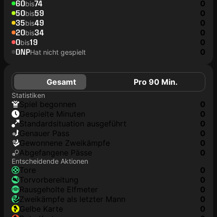
60
74
0
bis
50
59
0
bis
35
49
0
bis
20
34
0
bis
0
19
0
bis
DNP
0
Hat nicht gespielt
Gesamt
Pro 90 Min.
Statistiken
Spiel begonnen
0
Gespielte Minuten
0
Standardsituation ausgeführt
0
genauer Pass
0
Gewonnene Zweikämpfe
0
Abgefangene Pässe
0
Entscheidende Aktionen
Tore
0
Torvorbereitung
0
rausgeholte Elfmeter
0
Zweikämpfe als letzter Mann
0
gelbe Karte
0