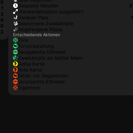
0
Gespielte Minuten
3
1
Standardsituation ausgeführt
2
genauer Pass
4
Gewonnene Zweikämpfe
0
Abgefangene Pässe
3
Entscheidende Aktionen
Tore
Torvorbereitung
rausgeholte Elfmeter
Zweikämpfe als letzter Mann
gelbe Karte
rote Karte
Fehler vor Gegentoren
Verursachte Elfmeter
Eigentore