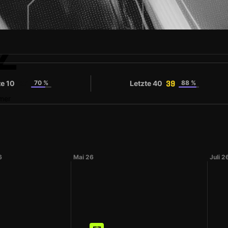
Z
te 10
70 %
Letzte 40
88 %
37
39
mer
6
Mai 26
Juli 2