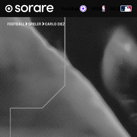
Football
NBA
MLB
FOOTBALL
SPIELER
CARLO DIEZ