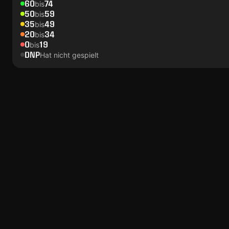
60
74
bis
50
59
bis
35
49
bis
20
34
bis
0
19
bis
DNP
Hat nicht gespielt