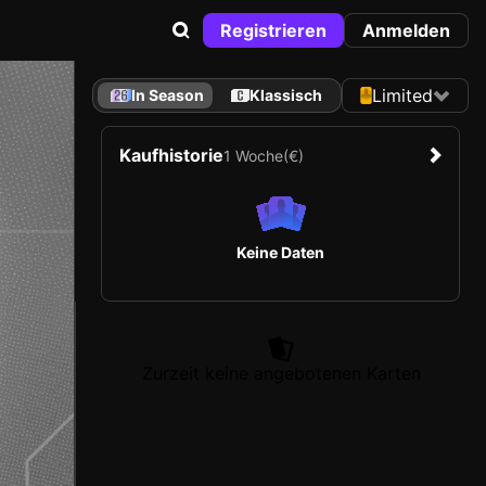
Registrieren
Anmelden
Limited
In Season
Klassisch
Kaufhistorie
1 Woche
(€)
Keine Daten
Zurzeit keine angebotenen Karten