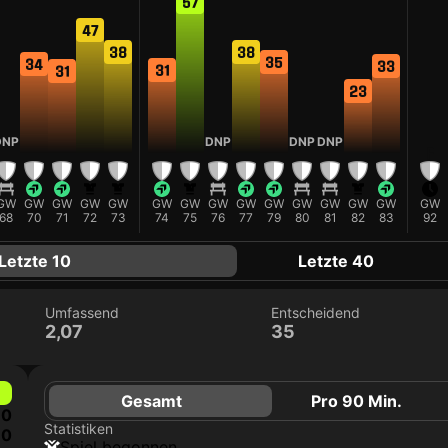
57
47
38
38
35
34
33
31
31
23
DNP
DNP
DNP
DNP
F
GW
GW
GW
GW
GW
GW
GW
GW
GW
GW
GW
GW
GW
GW
GW
68
70
71
72
73
74
75
76
77
79
80
81
82
83
92
Letzte 10
Letzte 40
Umfassend
Entscheidend
2,07
35
Gesamt
Pro 90 Min.
0
Statistiken
0
Spiel begonnen