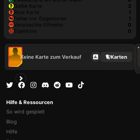
gelbe Karte
3
rote Karte
1
Fehler vor Gegentoren
1
Verursachte Elfmeter
0
Eigentore
0
202
Keine Karte zum Verkauf
Karten
Hilfe & Ressourcen
So wird gespielt
Blog
Hilfe