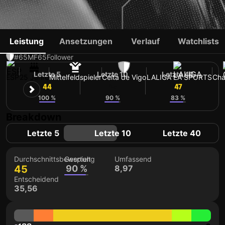
CARLOS DOTOR
Leistung
Ansetzungen
Verlauf
Watchlists
#65
MF
65
Follower
Letzte 5
Letzte 10
Letzte 40
ESP
25 Jahre
Mittelfeldspieler
Celta de Vigo
LALIGA EA SPORTS
Cha
44
45
47
100 %
90 %
83 %
Breakdown
Letzte 5
Letzte 10
Letzte 40
Durchschnittsbewertung
Gespielt
Umfassend
45
90 %
8,97
Entscheidend
35,56