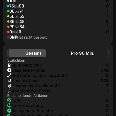
100
0
75
99
0
bis
60
74
1
bis
50
59
1
bis
35
49
6
bis
20
34
1
bis
0
19
0
bis
DNP
1
Hat nicht gespielt
Gesamt
Pro 90 Min.
Statistiken
Spiel begonnen
9
Gespielte Minuten
742
Standardsituation ausgeführt
0
genauer Pass
328
Gewonnene Zweikämpfe
7
Abgefangene Pässe
3
Entscheidende Aktionen
Tore
0
Torvorbereitung
2
rausgeholte Elfmeter
0
Zweikämpfe als letzter Mann
0