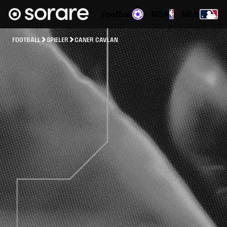
Football
NBA
MLB
FOOTBALL
SPIELER
CANER CAVLAN