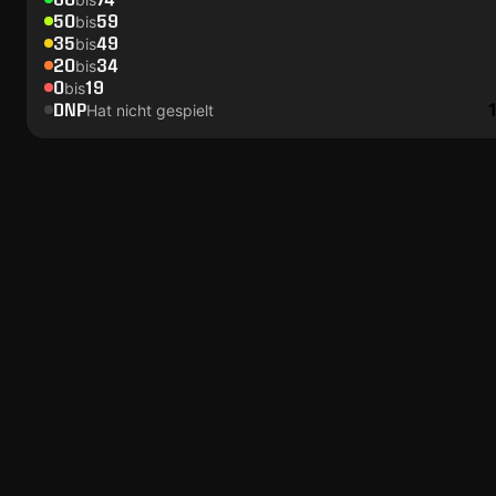
50
59
bis
35
49
bis
20
34
bis
0
19
bis
DNP
Hat nicht gespielt