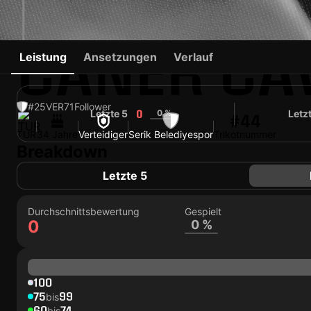
CANER CA
Leistung
Ansetzungen
Verlauf
#25
VER
71
Follower
Letzte 5
0 %
Letz
0
#44
TUR
34 Jahre
Verteidiger
Serik Belediyespor
Trikotnummer
Breakdown
Letzte 5
Durchschnittsbewertung
Gespielt
0
0 %
100
75
99
bis
60
74
bis