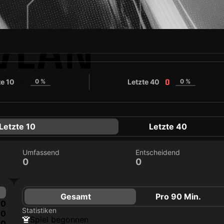
VLAN
te 10
0 %
Letzte 40
0 %
0
0
Letzte 10
Letzte 40
Umfassend
Entscheidend
0
0
Gesamt
Pro 90 Min.
0
Statistiken
0
Spiel begonnen
0