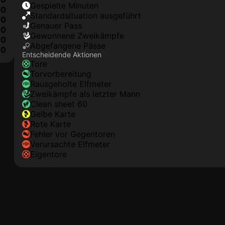
Gespielte Minuten
0
Standardsituation ausgeführt
0
genauer Pass
0
Gewonnene Zweikämpfe
0
Abgefangene Pässe
10
Entscheidende Aktionen
Tore
Torvorbereitung
rausgeholte Elfmeter
Zweikämpfe als letzter Mann
clean sheet 60
gelbe Karte
rote Karte
Fehler vor Gegentoren
Verursachte Elfmeter
Eigentore