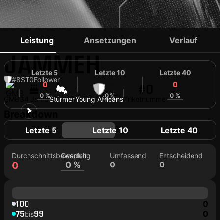
BUBACARR
Leistung
Ansetzungen
Verlauf
JAMMEH
Letzte 5
Letzte 10
Letzte 40
#8
ST
0
Follower
0
0
0
#0
0 %
0 %
0 %
GMB
34 Jahre
Stürmer
Young Africans
Trikotnummer
Breakdown
Letzte 5
Letzte 10
Letzte 40
Durchschnittsbewertung
Gespielt
Umfassend
Entscheidend
0
0 %
0
0
100
0
75
99
0
bis