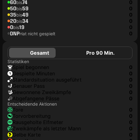
60
74
0
bis
50
59
0
bis
35
49
0
bis
20
34
0
bis
0
19
0
bis
DNP
0
Hat nicht gespielt
Gesamt
Pro 90 Min.
Statistiken
Spiel begonnen
0
Gespielte Minuten
0
Standardsituation ausgeführt
0
genauer Pass
0
Gewonnene Zweikämpfe
0
Abgefangene Pässe
0
Entscheidende Aktionen
Tore
0
Torvorbereitung
0
rausgeholte Elfmeter
0
Zweikämpfe als letzter Mann
0
gelbe Karte
0