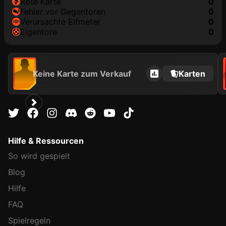
rote Karte
0
Fehler vor Gegentoren
0
Verursachte Elfmeter
0
Eigentore
0
Keine Karte zum Verkauf
Karten
Hilfe & Ressourcen
So wird gespielt
Blog
Hilfe
FAQ
Spielregeln