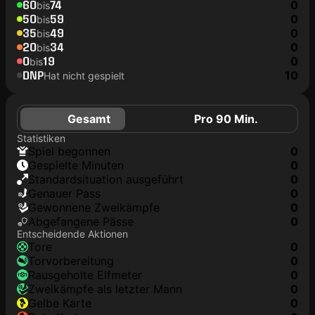
60
74
0
bis
50
59
0
bis
35
49
0
bis
20
34
0
bis
0
19
0
bis
DNP
10
Hat nicht gespielt
Gesamt
Pro 90 Min.
Statistiken
Spiel begonnen
0
Gespielte Minuten
0
Standardsituation ausgeführt
0
genauer Pass
0
Gewonnene Zweikämpfe
0
Abgefangene Pässe
0
Entscheidende Aktionen
Tore
0
Torvorbereitung
0
rausgeholte Elfmeter
0
Zweikämpfe als letzter Mann
0
gelbe Karte
0