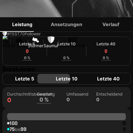
BRIDGE NDILU
Leistung
Ansetzungen
Verlauf
#15
ST
70
Follower
#0
Letzte 5
Letzte 10
Letzte 40
FRA
26 Jahre
Stürmer
Saumur
Trikotnummer
0
0
0
0 %
0 %
0 %
Breakdown
Letzte 5
Letzte 10
Letzte 40
Durchschnittsbewertung
Gespielt
Umfassend
Entscheidend
0
0 %
0
0
100
0
75
99
0
bis