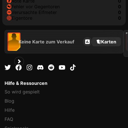
rote Karte
0
Fehler vor Gegentoren
0
Verursachte Elfmeter
0
Eigentore
0
202
Keine Karte zum Verkauf
Karten
Hilfe & Ressourcen
So wird gespielt
Blog
Hilfe
FAQ