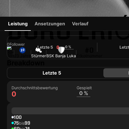
BORO ERI
Leistung
Ansetzungen
Verlauf
0
Follower
Letzte 5
0 %
Letz
0
#0
BIH
23 Jahre
Stürmer
BSK Banja Luka
Trikotnummer
Breakdown
Letzte 5
Durchschnittsbewertung
Gespielt
0
0 %
100
75
99
bis
60
74
bis