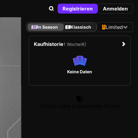
Registrieren
Anmelden
Limited
In Season
Klassisch
Kaufhistorie
1 Woche
(€)
Keine Daten
Zurzeit keine angebotenen Karten