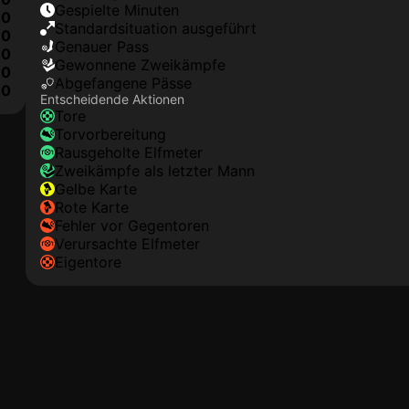
Gespielte Minuten
0
Standardsituation ausgeführt
0
genauer Pass
0
Gewonnene Zweikämpfe
0
Abgefangene Pässe
0
Entscheidende Aktionen
Tore
Torvorbereitung
rausgeholte Elfmeter
Zweikämpfe als letzter Mann
gelbe Karte
rote Karte
Fehler vor Gegentoren
Verursachte Elfmeter
Eigentore