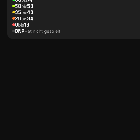
50
59
bis
35
49
bis
20
34
bis
0
19
bis
DNP
Hat nicht gespielt