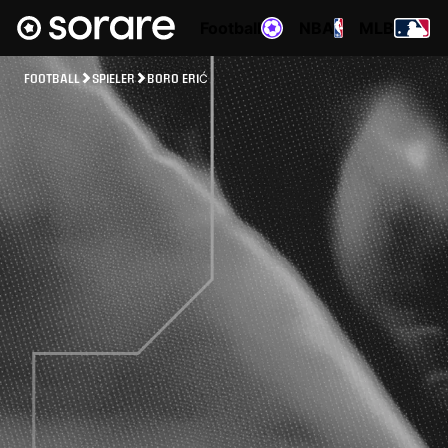
Football
NBA
MLB
FOOTBALL
SPIELER
BORO ERIĆ