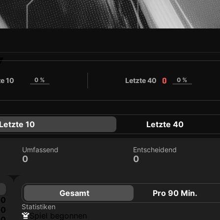
Ć
te 10
0 %
Letzte 40
0 %
0
0
Letzte 10
Letzte 40
Umfassend
Entscheidend
0
0
Gesamt
Pro 90 Min.
0
Statistiken
0
Spiel begonnen
0