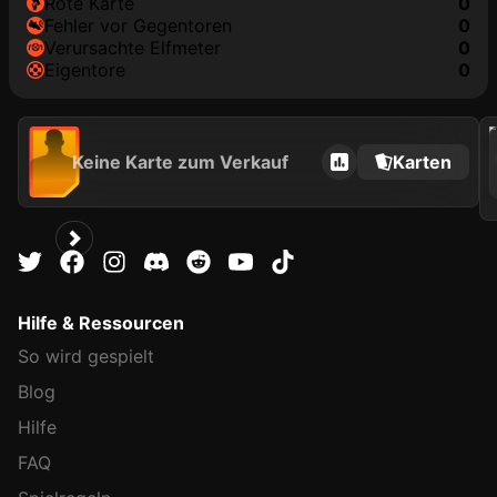
rote Karte
0
Fehler vor Gegentoren
0
Verursachte Elfmeter
0
Eigentore
0
202
Keine Karte zum Verkauf
Karten
Hilfe & Ressourcen
So wird gespielt
Blog
Hilfe
FAQ