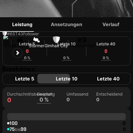
BEKA
Leistung
Ansetzungen
Verlauf
#6
ST
43
Follower
#9
Letzte 5
Letzte 10
Letzte 40
GEO
28 Jahre
Stürmer
Gimhae City
Trikotnummer
0
0
0
0 %
0 %
0 %
Breakdown
Letzte 5
Letzte 10
Letzte 40
Durchschnittsbewertung
Gespielt
Umfassend
Entscheidend
0
0 %
0
0
100
0
75
99
0
bis