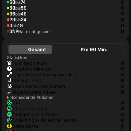
60
74
0
bis
50
59
0
bis
35
49
0
bis
20
34
0
bis
0
19
0
bis
DNP
0
Hat nicht gespielt
Gesamt
Pro 90 Min.
Statistiken
Spiel begonnen
0
Gespielte Minuten
0
Standardsituation ausgeführt
0
genauer Pass
0
Gewonnene Zweikämpfe
0
Abgefangene Pässe
0
Entscheidende Aktionen
Tore
0
Torvorbereitung
0
rausgeholte Elfmeter
0
Zweikämpfe als letzter Mann
0
gelbe Karte
0