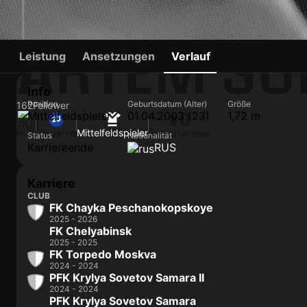
ARTEM SO
Leistung
Ansetzungen
Verlauf
Info
Position
Geburtsdatum (Alter)
Größe
162
Follower
Mittelfeldspieler
01.04.2003 (23)
1,72 m
#0
RUS
23 Jahre
Mittelfeldspieler
Trikotnummer
Status
Nationalität
Karriereende
RUS
Karriere
CLUB
FK Chayka Peschanokopskoye
2025 - 2026
FK Chelyabinsk
2025 - 2025
FK Torpedo Moskva
2024 - 2024
PFK Krylya Sovetov Samara II
2024 - 2024
PFK Krylya Sovetov Samara