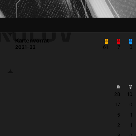
KOLOV
Kartenvorrat
2021-22
61
7
0
28
10
17
0
5
1
2
1
3
0