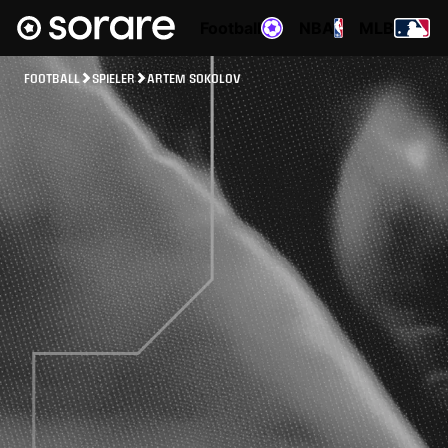
Football
NBA
MLB
FOOTBALL
SPIELER
ARTEM SOKOLOV