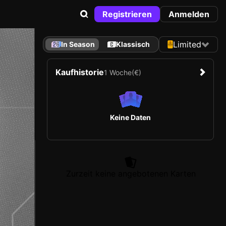
Registrieren
Anmelden
Limited
In Season
Klassisch
Kaufhistorie
1 Woche
(€)
Keine Daten
Zurzeit keine angebotenen Karten