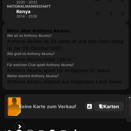
2020 - 2022
NATIONALMANNSCHAFT
Kenya
31
1
0
2014 - 2026
Mehr über Anthony Akumu
Wie alt ist Anthony Akumu?
Anthony Akumu ist 33 Jahre alt und sein Geburtstag
ist der 20. Oktober 1992.
Wie groß ist Anthony Akumu?
Anthony Akumu misst 1,88 m.
Für welchen Club spielt Anthony Akumu?
Anthony Akumu spielt für Al-Nejmeh SC Beirut.
Woher stammt Anthony Akumu?
Anthony Akumu stammt aus folgendem Land: Kenia.
202
Keine Karte zum Verkauf
Karten