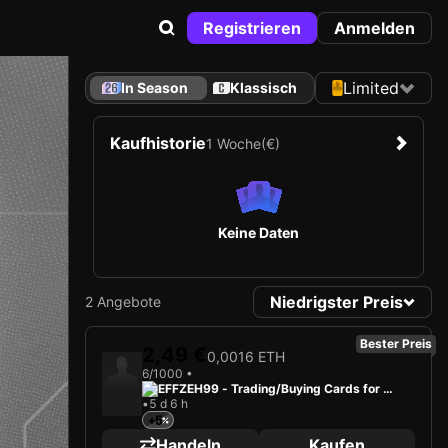
Registrieren
Anmelden
Limited
In Season
Klassisch
Kaufhistorie
1 Woche
(€)
Keine Daten
Niedrigster Preis
2 Angebote
Bester Preis
2,49 €
0,0016 ETH
6/1000 •
EFFZEH99 - Trading/Buying Cards for Fu
•
5 d 6 h
n
+5
Handeln
Kaufen