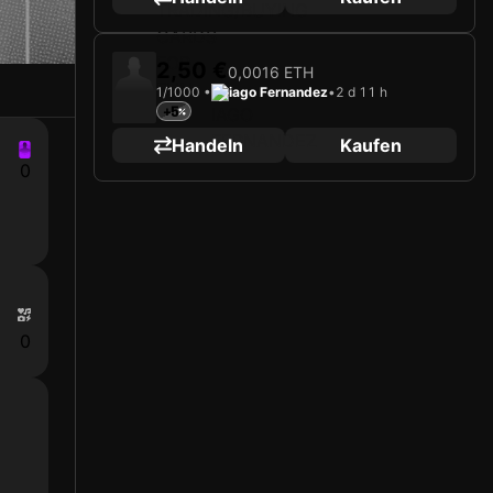
2,50 €
0,0016 ETH
1/1000 •
iago Fernandez
•
2 d 11 h
+5
Handeln
Kaufen
0
0