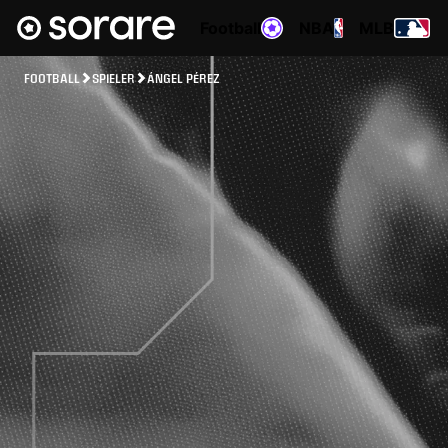
Football
NBA
MLB
FOOTBALL
SPIELER
ÁNGEL PÉREZ