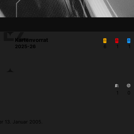
REZ
Kartenvorrat
2025-26
6
1
1
1
0
er 13. Januar 2005.