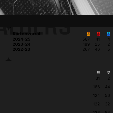
ALBERS
Kartenvorrat
2024-25
587
41
4
2023-24
189
25
2
2022-23
267
46
5
31
2
166
44
124
56
122
32
126
54