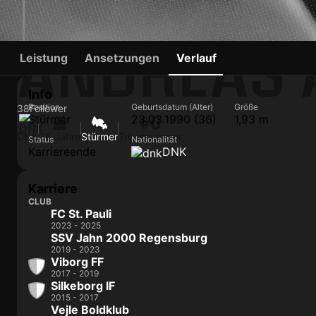
ANDREAS 
Leistung
Ansetzungen
Verlauf
Info
Position
Geburtsdatum (Alter)
Größe
38
Follower
Stürmer
23.03.1990 (36)
1,93 m
#0
DNK
36 Jahre
Stürmer
Trikotnummer
Status
Nationalität
Karriereende
DNK
Karriere
CLUB
FC St. Pauli
2023 - 2025
SSV Jahn 2000 Regensburg
2019 - 2023
Viborg FF
2017 - 2019
Silkeborg IF
2015 - 2017
Vejle Boldklub