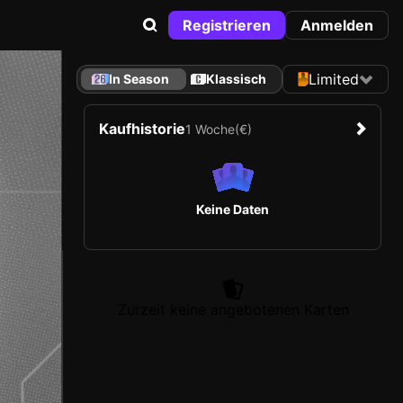
Registrieren
Anmelden
Limited
In Season
Klassisch
Kaufhistorie
1 Woche
(€)
Keine Daten
Zurzeit keine angebotenen Karten