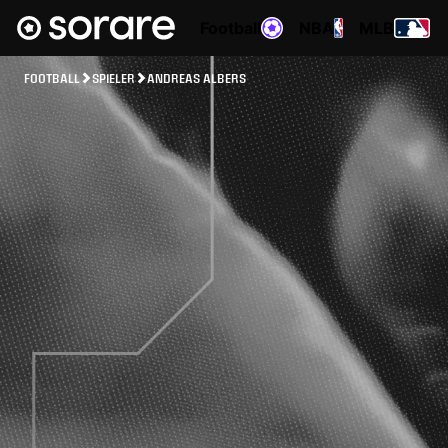
Football
NBA
MLB
FOOTBALL
SPIELER
ANDREAS ALBERS