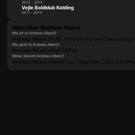
2013 - 2015
Vejle Boldklub Kolding
2011 - 2013
Mehr über Andreas Albers
Wie alt ist Andreas Albers?
Andreas Albers ist 36 Jahre alt und sein Geburtstag i
Wie groß ist Andreas Albers?
Andreas Albers misst 1,93 m.
Woher stammt Andreas Albers?
Andreas Albers stammt aus folgendem Land: Dänema