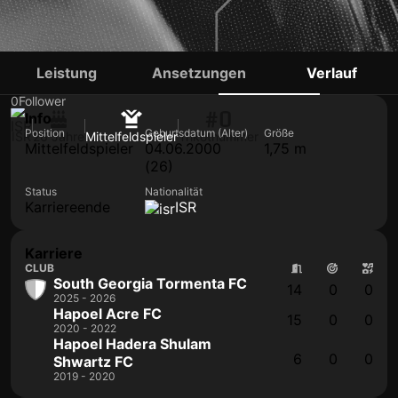
ALON DREY
Leistung
Ansetzungen
Verlauf
0
Follower
#0
Info
Position
Geburtsdatum (Alter)
Größe
ISR
26 Jahre
Mittelfeldspieler
Trikotnummer
Mittelfeldspieler
04.06.2000
1,75 m
(26)
Status
Nationalität
Karriereende
ISR
Karriere
CLUB
South Georgia Tormenta FC
14
0
0
2025 - 2026
Hapoel Acre FC
15
0
0
2020 - 2022
Hapoel Hadera Shulam
6
0
0
Shwartz FC
2019 - 2020