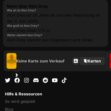
Mehr über Alon Drey
Wie alt ist Alon Drey?
Alon Drey ist 26 Jahre alt und sein Geburtstag ist
der 4. Juni 2000.
Wie groß ist Alon Drey?
Alon Drey misst 1,75 m.
Woher stammt Alon Drey?
Alon Drey stammt aus folgendem Land: Israel.
Keine Karte zum Verkauf
Karten
Hilfe & Ressourcen
So wird gespielt
Blog