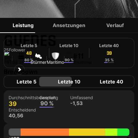
ALEXANDRE
Leistung
Ansetzungen
Verlauf
GUEDES
Letzte 5
Letzte 10
Letzte 40
25
Follower
48
39
39
#11
80 %
90 %
35 %
PRT
32 Jahre
Stürmer
Marítimo
Trikotnummer
Breakdown
Letzte 5
Letzte 10
Letzte 40
Durchschnittsbewertung
Gespielt
Umfassend
39
90 %
-1,53
Entscheidend
40,56