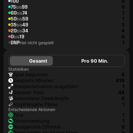
100
0
75
99
0
bis
60
74
1
bis
50
59
1
bis
35
49
3
bis
20
34
4
bis
0
19
0
bis
DNP
1
Hat nicht gespielt
Gesamt
Pro 90 Min.
Statistiken
Spiel begonnen
6
Gespielte Minuten
419
Standardsituation ausgeführt
1
genauer Pass
48
Gewonnene Zweikämpfe
0
Abgefangene Pässe
1
Entscheidende Aktionen
Tore
1
Torvorbereitung
1
rausgeholte Elfmeter
0
Zweikämpfe als letzter Mann
0