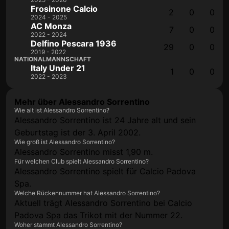
Frosinone Calcio
2
0
0
2024 - 2025
AC Monza
7
0
0
2022 - 2024
Delfino Pescara 1936
29
0
0
2019 - 2022
NATIONALMANNSCHAFT
Italy Under 21
1
0
0
2022 - 2023
Mehr über Alessandro Sorrentino
Wie alt ist Alessandro Sorrentino?
Alessandro Sorrentino ist 24 Jahre alt und sein
Geburtstag ist der 3. April 2002.
Wie groß ist Alessandro Sorrentino?
Alessandro Sorrentino misst 1,90 m.
Für welchen Club spielt Alessandro Sorrentino?
Alessandro Sorrentino spielt für Calcio Padova
Spa.
Welche Rückennummer hat Alessandro Sorrentino?
Aktuell trägt Alessandro Sorrentino bei Calcio
Padova Spa das Trikot mit der Nummer 22.
Woher stammt Alessandro Sorrentino?