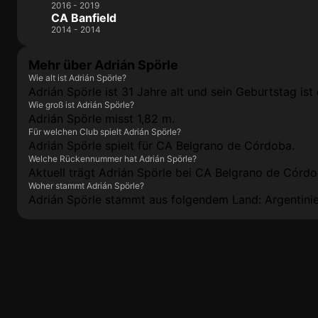
2016 - 2019
CA Banfield
2014 - 2014
Mehr über Adrián Spörle
Wie alt ist Adrián Spörle?
Adrián Spörle ist 31 Jahre alt und sein Geburtstag ist 
Wie groß ist Adrián Spörle?
Adrián Spörle misst 1,82 m.
Für welchen Club spielt Adrián Spörle?
Adrián Spörle spielt für CA Belgrano de Córdoba.
Welche Rückennummer hat Adrián Spörle?
Aktuell trägt Adrián Spörle bei CA Belgrano de Córd
Woher stammt Adrián Spörle?
Adrián Spörle stammt aus folgendem Land: Argentinie