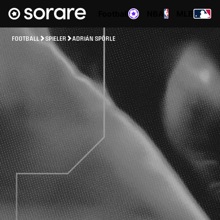
Football
NBA
MLB
FOOTBALL
SPIELER
ADRIÁN SPÖRLE