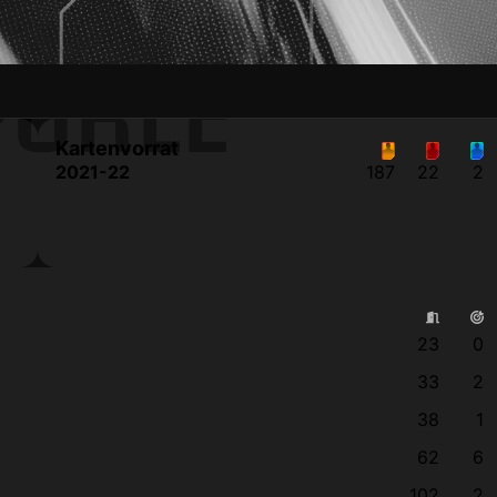
PÖRLE
Kartenvorrat
2021-22
187
22
2
23
0
33
2
38
1
62
6
102
2