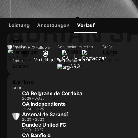
ADRIÁN S
Leistung
Ansetzungen
Verlauf
Info
Position
Geburtsdatum (Alter)
Größe
#167
VER
22
Follower
Verteidiger
13.07.1995 (31)
1,82 m
#3
ARG
31 Jahre
Verteidiger
Belgrano
Contender
Trikotnummer
Status
Nationalität
Starter
ARG
Karriere
CLUB
CA Belgrano de Córdoba
2025 - Jetzt
CA Independiente
2024 - 2025
Arsenal de Sarandí
2023 - 2023
Dundee United FC
2019 - 2022
CA Banfield