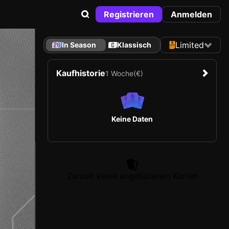
Registrieren
Anmelden
Limited
In Season
Klassisch
Kaufhistorie
1 Woche
(€)
Keine Daten
Zurzeit keine angebotenen Karten