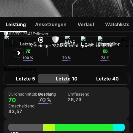
ACHRAF HAKIMI
Leistung
Ansetzungen
Verlauf
Watchlists
#1
VER
12541
Follower
#2
Letzte 5
Letzte 10
Letzte 40
MAR
27 Jahre
Verteidiger
PSG
Morocco
Ligue 1
Champion
Trikotnum
72
68
65
100 %
70 %
73 %
Breakdown
Letzte 5
Letzte 10
Letzte 40
Durchschnittsbewertung
Gespielt
Umfassend
70
70 %
26,73
Entscheidend
43,57