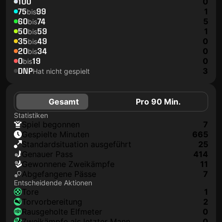
100
0
75
99
1
bis
60
74
5
bis
50
59
1
bis
35
49
0
bis
20
34
0
bis
0
19
0
bis
DNP
3
Hat nicht gespielt
Gesamt
Pro 90 Min.
Statistiken
Spiel begonnen
7
Gespielte Minuten
665
Standardsituation ausgeführt
25
genauer Pass
414
Gewonnene Zweikämpfe
11
Abgefangene Pässe
7
Entscheidende Aktionen
Tore
1
Torvorbereitung
2
rausgeholte Elfmeter
0
Zweikämpfe als letzter Mann
0