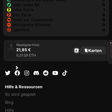
clean sheet 60
0
gelbe Karte
1
rote Karte
0
Fehler vor Gegentoren
0
Verursachte Elfmeter
0
Eigentore
0
202
Niedrigster Preis
21,85 €
Karten
0,0139 ETH
Hilfe & Ressourcen
So wird gespielt
Blog
Hilfe