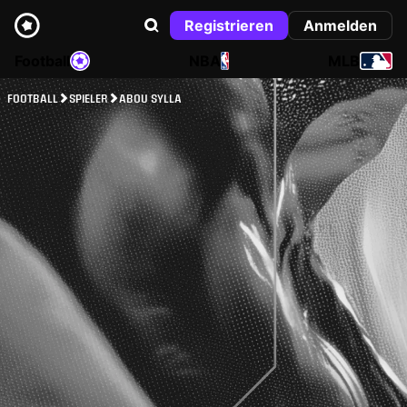
Registrieren
Anmelden
Football
NBA
MLB
FOOTBALL
SPIELER
ABOU SYLLA