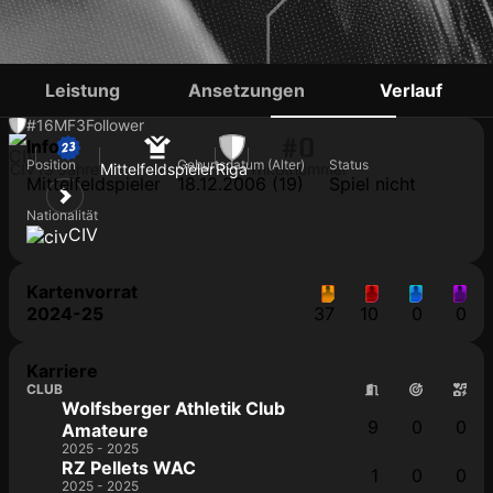
ABOU SYLLA
Leistung
Ansetzungen
Verlauf
#16
MF
3
Follower
#0
Info
Position
Geburtsdatum (Alter)
Status
CIV
19 Jahre
Mittelfeldspieler
Riga
Trikotnummer
Mittelfeldspieler
18.12.2006 (19)
Spiel nicht
Nationalität
CIV
Kartenvorrat
2024-25
37
10
0
0
Karriere
CLUB
Wolfsberger Athletik Club
9
0
0
Amateure
2025 - 2025
RZ Pellets WAC
1
0
0
2025 - 2025