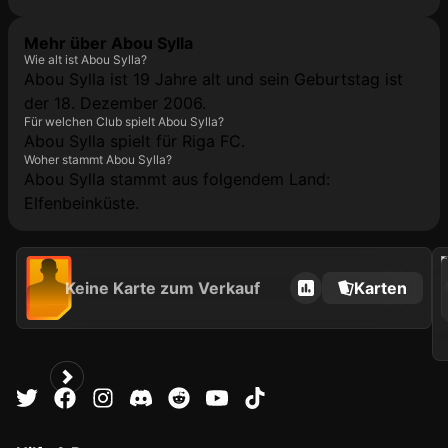
Mehr über Abou Sylla
Wie alt ist Abou Sylla?
Abou Sylla ist 19 Jahre alt und sein Geburtstag ist
der 18. Dezember 2006.
Für welchen Club spielt Abou Sylla?
Abou Sylla spielt für Riga FC.
Woher stammt Abou Sylla?
Abou Sylla stammt aus folgendem Land:
Elfenbeinküste.
202
Keine Karte zum Verkauf
Karten