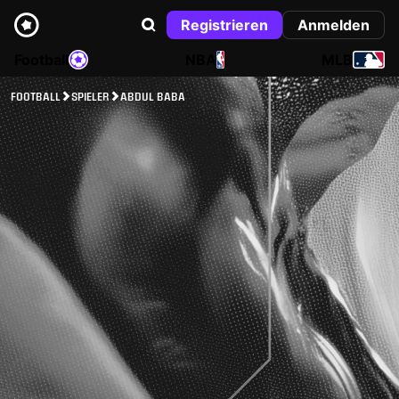
Registrieren
Anmelden
Football
NBA
MLB
FOOTBALL
SPIELER
ABDUL BABA