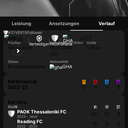
ABDUL BABA
Leistung
Ansetzungen
Verlauf
#31
VER
19
Follower
#21
Info
Position
Geburtsdatum (Alter)
Größe
GHA
32 Jahre
Verteidiger
PAOK
Ghana
Trikotnummer
Verteidiger
02.07.1994
1,79 m
(32)
Status
Nationalität
Einwechselspieler
GHA
Kartenvorrat
2022-23
0
0
0
0
Karriere
CLUB
PAOK Thessaloniki FC
82
13
8
2023 - Jetzt
Reading FC
18
0
0
2022 - 2023