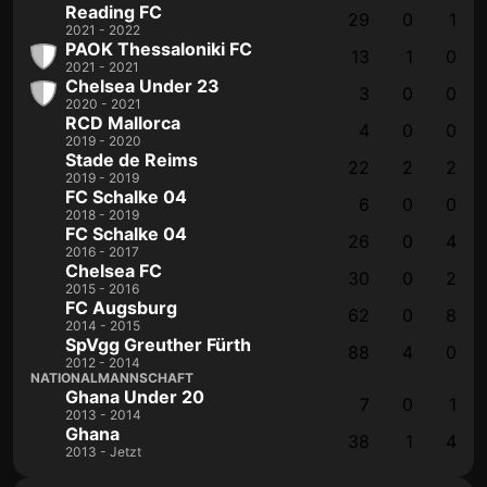
Reading FC
29
0
1
2021 - 2022
PAOK Thessaloniki FC
13
1
0
2021 - 2021
Chelsea Under 23
3
0
0
2020 - 2021
RCD Mallorca
4
0
0
2019 - 2020
Stade de Reims
22
2
2
2019 - 2019
FC Schalke 04
6
0
0
2018 - 2019
FC Schalke 04
26
0
4
2016 - 2017
Chelsea FC
30
0
2
2015 - 2016
FC Augsburg
62
0
8
2014 - 2015
SpVgg Greuther Fürth
88
4
0
2012 - 2014
NATIONALMANNSCHAFT
Ghana Under 20
7
0
1
2013 - 2014
Ghana
38
1
4
2013 - Jetzt