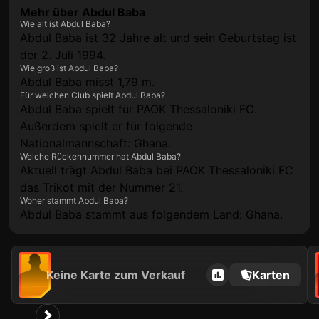
Mehr über Abdul Baba
Wie alt ist Abdul Baba?
Abdul Baba ist 32 Jahre alt und sein Geburtstag ist
der 2. Juli 1994.
Wie groß ist Abdul Baba?
Abdul Baba misst 1,79 m.
Für welchen Club spielt Abdul Baba?
Abdul Baba spielt für PAOK Thessaloniki FC.
Außerdem spielt er für folgende
Nationalmannschaft: Ghana.
Welche Rückennummer hat Abdul Baba?
Aktuell trägt Abdul Baba bei PAOK Thessaloniki FC
das Trikot mit der Nummer 21.
Woher stammt Abdul Baba?
Abdul Baba stammt aus folgendem Land: Ghana.
Keine Karte zum Verkauf
Karten