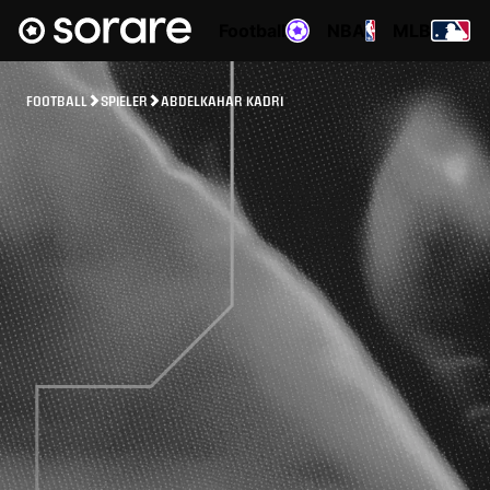
Football
NBA
MLB
FOOTBALL
SPIELER
ABDELKAHAR KADRI