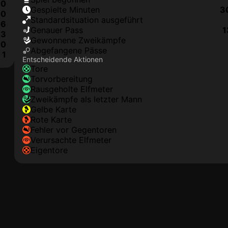
0
Gespielte Minuten
3
0
Standardsituation ausgeführt
6
genauer Pass
1
3
Gewonnene Zweikämpfe
0
Abgefangene Pässe
1
Entscheidende Aktionen
Tore
Torvorbereitung
rausgeholte Elfmeter
Zweikämpfe als letzter Mann
gelbe Karte
rote Karte
Fehler vor Gegentoren
Verursachte Elfmeter
Eigentore