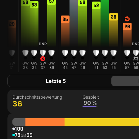
57
56
56
53
52
44
38
35
29
26
DNP
DN
GW
GW
GW
GW
GW
GW
GW
GW
GW
GW
GW
GW
GW
GW
29
31
33
35
37
39
45
47
49
51
53
55
57
59
Letzte 5
Durchschnittsbewertung
Gespielt
36
90 %
100
75
99
bis