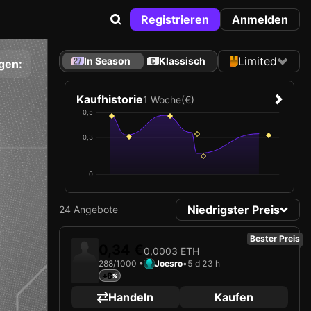
Registrieren
Anmelden
Limited
In Season
Klassisch
gen:
Kaufhistorie
1 Woche
(€)
0,5
0,3
0
Niedrigster Preis
24 Angebote
Bester Preis
0,34 €
0,0003 ETH
288/1000 •
Joesro
•
5 d 23 h
+6
Handeln
Kaufen