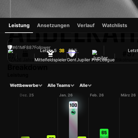
ABDELKAH
Leistung
Ansetzungen
Verlauf
Watchlists
#61
MF
887
Follower
Letzte 5
80 %
Letz
38
#37
DZA
26 Jahre
Mittelfeldspieler
Gent
Jupiler Pro League
Trikotnumm
Breakdown
Leistung
Wettbewerbe
Alle Teams
Alle
Dez. 25
Jan. 26
Feb. 26
März 26
100
65