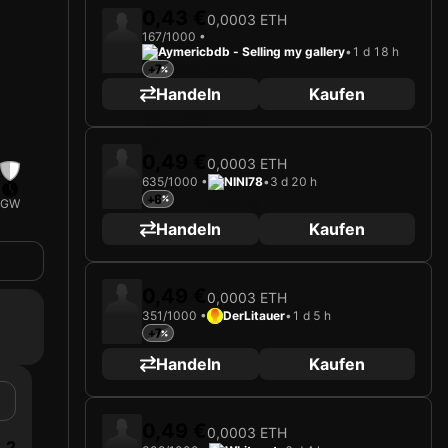
0,43 €
0,0003 ETH
167/1000 •
Aymericbdb - Selling my gallery
•
1 d 18 h
+7
Handeln
Kaufen
0,49 €
0,0003 ETH
635/1000 •
NINI78
•
3 d 20 h
+6
GW
Handeln
Kaufen
0,49 €
0,0003 ETH
351/1000 •
DerLitauer
•
1 d 5 h
+7
Handeln
Kaufen
0,49 €
0,0003 ETH
2