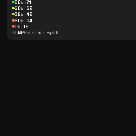
60
74
bis
50
59
bis
35
49
bis
20
34
bis
0
19
bis
DNP
Hat nicht gespielt