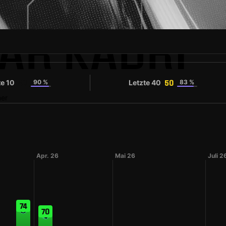
AR KADRI
te 10
90 %
Letzte 40
83 %
40
50
er
Apr. 26
Mai 26
Juli 2
74
70