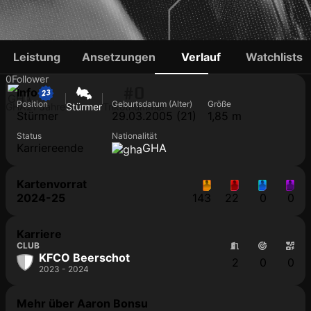
AARON BONSU
Leistung
Ansetzungen
Verlauf
Watchlists
0
Follower
#0
Info
Position
Geburtsdatum (Alter)
Größe
GHA
21 Jahre
Stürmer
Trikotnummer
Stürmer
29.03.2005 (21)
1,85 m
Status
Nationalität
Karriereende
GHA
Kartenvorrat
2024-25
143
22
0
0
Karriere
CLUB
KFCO Beerschot
2
0
0
2023 - 2024
Mehr über Aaron Bonsu