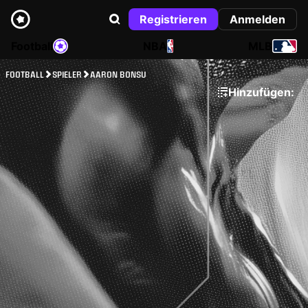
Registrieren
Anmelden
Football
NBA
MLB
FOOTBALL
SPIELER
AARON BONSU
Hinzufügen: