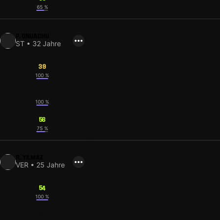
65 %
P. ONUACHU
ST • 32 Jahre
39
100 %
51
100 %
56
75 %
R. YILMAZ
VER • 25 Jahre
54
100 %
49