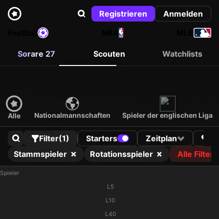
Registrieren
Anmelden
Football
NBA
MLB
Sorare 27
Scouten
Watchlists
Nationalmannschaften
Spieler der englischen Liga
Alle
Filter
(1)
Starters
Zeitplan
Stammspieler
Rotationsspieler
Alle Filter
Spieler
L5
L10
L40