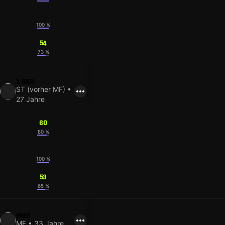
58
100 %
54
73 %
Y. SARI
ST (vorher MF) •
27 Jahre
60
80 %
60
100 %
53
65 %
FRED
MF • 33 Jahre