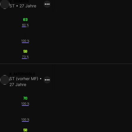
V. OSIMHEN
ST • 27 Jahre
63
60 %
61
100 %
59
73 %
K. AKTÜRKOĞLU
ST (vorher MF) •
27 Jahre
70
100 %
66
100 %
58