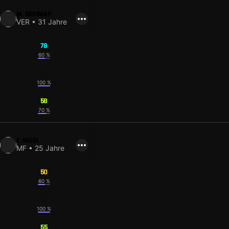
M. ŠKRINIAR
VER • 31 Jahre
78
60 %
52
100 %
58
70 %
E. MUÇI
MF • 25 Jahre
50
60 %
58
100 %
55