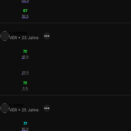
100 %
67
90 %
E. BAYRAM
VER • 23 Jahre
72
40 %
72
20 %
72
5 %
E. TOPÇU
VER • 25 Jahre
77
80 %