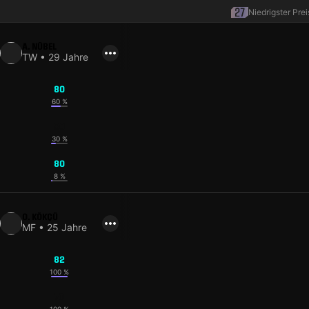
Niedrigster Prei
A. NÜBEL
TW • 29 Jahre
80
60 %
80
30 %
80
8 %
O. KÖKÇÜ
MF • 25 Jahre
82
100 %
70