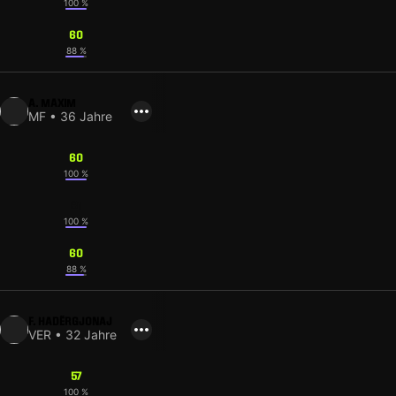
100 %
60
88 %
A. MAXIM
MF • 36 Jahre
60
100 %
61
100 %
60
88 %
F. HADËRGJONAJ
VER • 32 Jahre
57
100 %