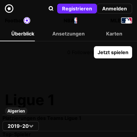
Registrieren
Anmelden
Football
NBA
MLB
Überblick
Ansetzungen
Karten
0 Followers
Jetzt spielen
Ligue 1
Algerien
Platzierungen des Teams Ligue 1
2019-20
Top-Spieler