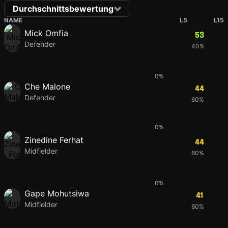
Durchschnittsbewertung
NAME
L5
L15
Mick Omfia
53
Defender
40%
53
0%
Che Malone
44
Defender
60%
43
0%
Zinedine Ferhat
44
Midfielder
60%
38
0%
Gape Mohutsiwa
41
Midfielder
60%
41