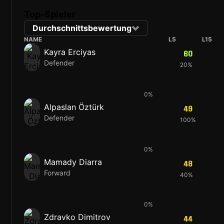
Top-Spieler
Durchschnittsbewertung
NAME
L5
L15
Kayra Erciyas
60
Defender
20%
60
0%
Alpaslan Öztürk
49
Defender
100%
49
0%
Mamady Diarra
48
Forward
40%
48
0%
Zdravko Dimitrov
44