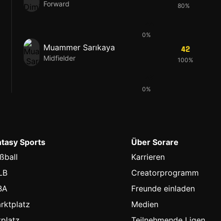
Forward
80%
44
0%
Muammer Sarıkaya
42
Midfielder
100%
42
0%
ntasy Sports
Über Sorare
ßball
Karrieren
LB
Creatorprogramm
BA
Freunde einladen
rktplatz
Medien
platz
Teilnehmende Ligen