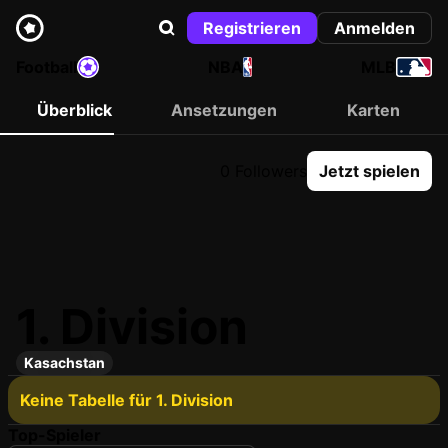
Registrieren
Anmelden
Football
NBA
MLB
Überblick
Ansetzungen
Karten
0 Followers
Jetzt spielen
1. Division
Kasachstan
Keine Tabelle für 1. Division
Top-Spieler