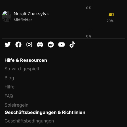
40
0%
Nurali Zhaksylyk
40
Midfielder
20%
40
0%
Hilfe & Ressourcen
So wird gespielt
Blog
Hilfe
FAQ
Spielregeln
Geschäftsbedingungen & Richtlinien
Geschäftsbedingungen