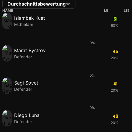
Durchschnittsbewertung
NAME
L5
L15
Islambek Kuat
51
Midfielder
60%
51
0%
Marat Bystrov
45
Defender
20%
45
0%
Sagi Sovet
41
Defender
20%
41
0%
Diego Luna
40
Defender
20%